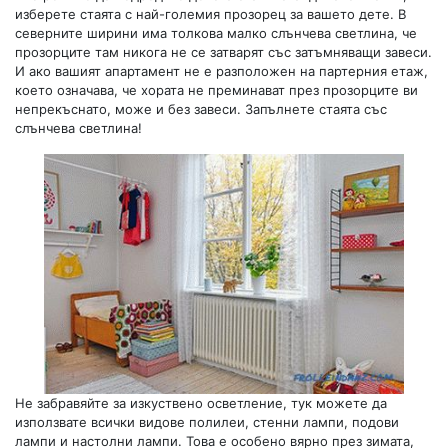
изберете стаята с най-големия прозорец за вашето дете. В
северните ширини има толкова малко слънчева светлина, че
прозорците там никога не се затварят със затъмняващи завеси.
И ако вашият апартамент не е разположен на партерния етаж,
което означава, че хората не преминават през прозорците ви
непрекъснато, може и без завеси. Запълнете стаята със
слънчева светлина!
Не забравяйте за изкуствено осветление, тук можете да
използвате всички видове полилеи, стенни лампи, подови
лампи и настолни лампи. Това е особено вярно през зимата,