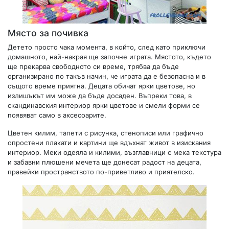
Място за почивка
Детето просто чака момента, в който, след като приключи
домашното, най-накрая ще започне играта. Мястото, където
ще прекарва свободното си време, трябва да бъде
организирано по такъв начин, че играта да е безопасна и в
същото време приятна. Децата обичат ярки цветове, но
излишъкът им може да бъде досаден. Въпреки това, в
скандинавския интериор ярки цветове и смели форми се
появяват само в аксесоарите.
Цветен килим, тапети с рисунка, стенописи или графично
опростени плакати и картини ще вдъхнат живот в изискания
интериор. Меки одеяла и килими, възглавници с мека текстура
и забавни плюшени мечета ще донесат радост на децата,
правейки пространството по-приветливо и приятелско.