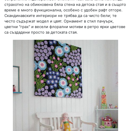
страхотно на обикновена бяла стена на детска стая и в същото
време е много функционална, особено с удобен рафт отгоре.
Скандинавските интериори не трябва да са чисто бели; те
често съдържат модел и цвят. Орнамент в стил пачуърк,
цветни "грах" и весели флорални мотиви в ретро ярки цветове
са създадени просто за детската стая.