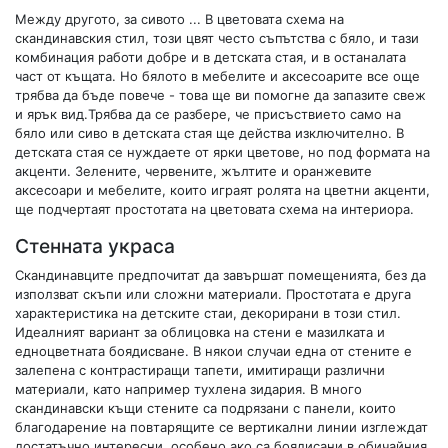
Между другото, за сивото ... В цветовата схема на
скандинавския стил, този цвят често съпътства с бяло, и тази
комбинация работи добре и в детската стая, и в останалата
част от къщата. Но бялото в мебелите и аксесоарите все още
трябва да бъде повече - това ще ви помогне да запазите свеж
и ярък вид.Трябва да се разбере, че присъствието само на
бяло или сиво в детската стая ще действа изключително. В
детската стая се нуждаете от ярки цветове, но под формата на
акценти. Зелените, червените, жълтите и оранжевите
аксесоари и мебелите, които играят ролята на цветни акценти,
ще подчертаят простотата на цветовата схема на интериора.
Стенната украса
Скандинавците предпочитат да завършат помещенията, без да
използват скъпи или сложни материали. Простотата е друга
характеристика на детските стаи, декорирани в този стил.
Идеалният вариант за облицовка на стени е мазилката и
едноцветната боядисване. В някои случаи една от стените е
залепена с контрастиращи тапети, имитиращи различни
материали, като например тухлена зидария. В много
скандинавски къщи стените са подрязани с панели, които
благодарение на повтарящите се вертикални линии изглеждат
достатъчно интересни, особено ако са боядисани в обичайния