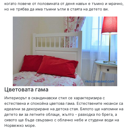
когато повече от половината от деня навън е тъмно и мрачно,
но не трябва да има тъмни ъгли в стаята на детето ви.
Цветовата гама
Интериорът в скандинавски стил се характеризира с
естествена и спокойна цветова гама. Естествените нюанси са
идеални за декориране на детска стая. Бялото ще напомни на
детето ви за летните облаци, жълто - разходка по брега, а
сивото ще бъде свързано с облачно небе и студени води на
Норвежко море.