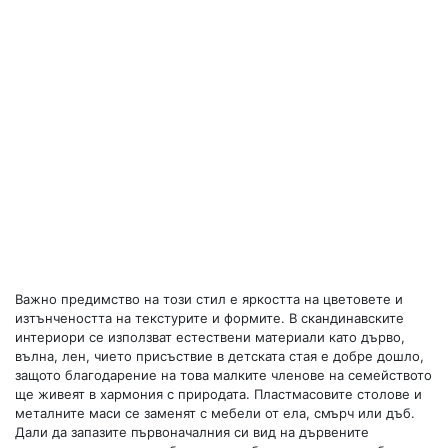
Важно предимство на този стил е яркостта на цветовете и
изтънчеността на текстурите и формите. В скандинавските
интериори се използват естествени материали като дърво,
вълна, лен, чието присъствие в детската стая е добре дошло,
защото благодарение на това малките членове на семейството
ще живеят в хармония с природата. Пластмасовите столове и
металните маси се заменят с мебели от ела, смърч или дъб.
Дали да запазите първоначалния си вид на дървените