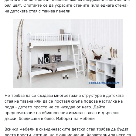
бял цвят. Опитайте се да украсите стените (или едната стена)
на детската стая с такива панели.
Не трябва да се създава многоетажна структура в детската
стая на тавана или да се поставя скъпа подова настилка на
пода - детето просто не се нуждае от него. Дайте
предпочитание на обикновения измазан таван и дървени
дъски, боядисани в бяло. Изборът на мебели
Всички мебели в скандинавските детски стаи трябва да бъдат
доста прости, евтини, но функционални. Характерни за него са