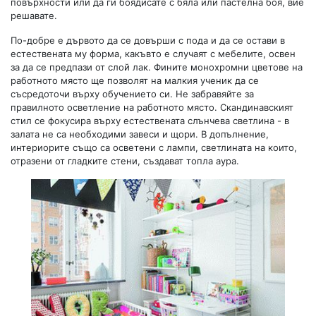
повърхности или да ги боядисате с бяла или пастелна боя, вие
решавате.
По-добре е дървото да се довърши с пода и да се остави в
естествената му форма, какъвто е случаят с мебелите, освен
за да се предпази от слой лак. Фините монохромни цветове на
работното място ще позволят на малкия ученик да се
съсредоточи върху обучението си. Не забравяйте за
правилното осветление на работното място. Скандинавският
стил се фокусира върху естествената слънчева светлина - в
залата не са необходими завеси и щори. В допълнение,
интериорите също са осветени с лампи, светлината на които,
отразени от гладките стени, създават топла аура.