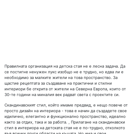
Правилната организация на детска стая не е лесна задача. Да
се ​​постигне ненужен лукс изобщо не е трудно, но едва ли е
необходимо за малките жители на това пространство. За
щастие рецептата за създаване на практични и стилни
интериори бе открита от жители на Северна Европа, които от
30-те години на миналия век радват света с проектите си.
Скандинавският стил, който имаме предвид, е нещо повече от
просто дизайн на интериора - това е начин да създадете свое
идилично, елегантно и функционално пространство, идеално
както за отдих, така и за работа. , Прилагане на скандинавски
стил в интериора на детската стая не е по-трудно, отколкото
във всички други области на къщата. Но има и свои