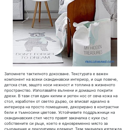
Запомнете тактилното докосване. Текстурата е важен
компонент на всеки скандинавски интериор, и още повече,
детска стая, защото носи нежност и топлина в жизненото
пространство. Използвайте вълнени и домашно покрити
дрехи. В тази стая един килим и уютен нос от овча кожа на
стол, изработен от светло дърво, се вписват идеално в
интериора на просто помещение, декорирано в контрастни
бели и тъмносини цветове. Устойчивите поддръжници на
скандинавския стил често правят закачалка с куки със
собствените си ръце, което е едновременно място за
съхранение и декоративен елемент. Тази закачалка изглежда