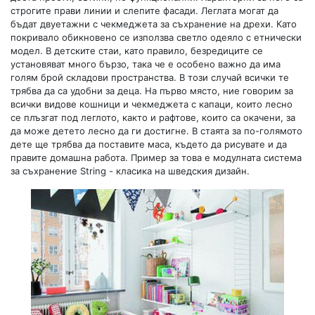
строгите прави линии и слепите фасади. Леглата могат да
бъдат двуетажни с чекмеджета за съхранение на дрехи. Като
покривало обикновено се използва светло одеяло с етнически
модел. В детските стаи, като правило, безредиците се
установяват много бързо, така че е особено важно да има
голям брой складови пространства. В този случай всички те
трябва да са удобни за деца. На първо място, ние говорим за
всички видове кошници и чекмеджета с капаци, които лесно
се плъзгат под леглото, както и рафтове, които са окачени, за
да може детето лесно да ги достигне. В стаята за по-голямото
дете ще трябва да поставите маса, където да рисувате и да
правите домашна работа. Пример за това е модулната система
за съхранение String - класика на шведския дизайн.