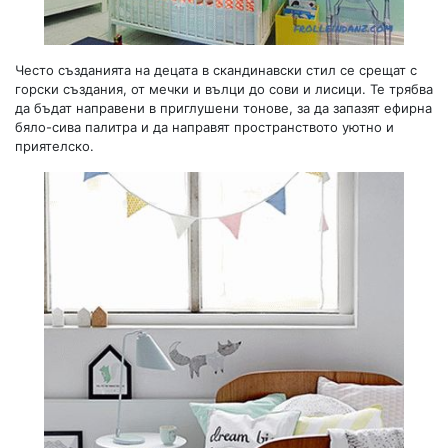
Често създанията на децата в скандинавски стил се срещат с
горски създания, от мечки и вълци до сови и лисици. Те трябва
да бъдат направени в приглушени тонове, за да запазят ефирна
бяло-сива палитра и да направят пространството уютно и
приятелско.