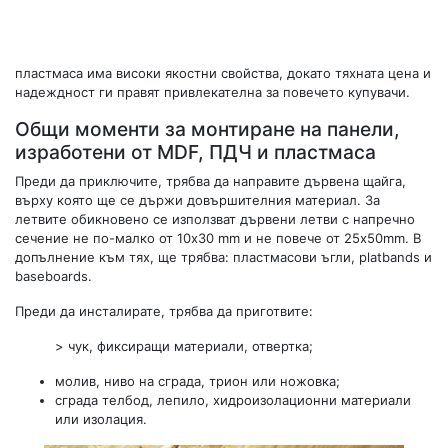
пластмаса има високи якостни свойства, докато тяхната цена и
надеждност ги правят привлекателна за повечето купувачи.
Общи моменти за монтиране на панели,
изработени от MDF, ПДЧ и пластмаса
Преди да приключите, трябва да направите дървена щайга,
върху която ще се държи довършителния материал. За
летвите обикновено се използват дървени летви с напречно
сечение не по-малко от 10x30 mm и не повече от 25x50mm. В
допълнение към тях, ще трябва: пластмасови ъгли, platbands и
baseboards.
Преди да инсталирате, трябва да приготвите:
> чук, фиксиращи материали, отвертка;
молив, ниво на сграда, трион или ножовка;
сграда телбод, лепило, хидроизолационни материали
или изолация.