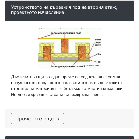
Устройството на дървения под на втория етаж,
проектното изчисление
Дървените къщи по едно време се радваха на огромна
популярност, след което с развитието на съвременните
строителни материали те бяха малко маргинализирани.
Но днес дървените сгради си възвръщат пре...
Прочетете още →