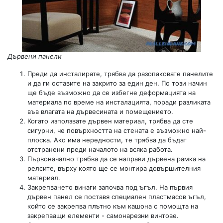
Дървени панели
Преди да инсталирате, трябва да разопаковате панелите
и да ги оставите на закрито за един ден. По този начин
ще бъде възможно да се избегне деформацията на
материала по време на инсталацията, поради разликата
във влагата на дървесината и помещението.
Когато използвате дървен материал, трябва да сте
сигурни, че повърхността на стената е възможно най-
плоска. Ако има нередности, те трябва да бъдат
отстранени преди началото на всяка работа.
Първоначално трябва да се направи дървена рамка на
релсите, върху която ще се монтира довършителния
материал.
Закрепването винаги започва под ъгъл. На първия
дървен панел се поставя специален пластмасов ъгъл,
който се закрепва плътно към кашона с помощта на
закрепващи елементи - самонарезни винтове.