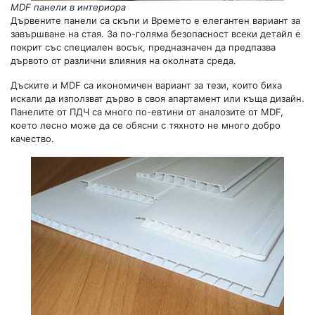
MDF панели в интериора
Дървените панели са скъпи и Времето е елегантен вариант за
завършване на стая. За по-голяма безопасност всеки детайл е
покрит със специален восък, предназначен да предпазва
дървото от различни влияния на околната среда.
Дъските и MDF са икономичен вариант за тези, които биха
искали да използват дърво в своя апартамент или къща дизайн.
Панелите от ПДЧ са много по-евтини от аналозите от MDF,
което лесно може да се обясни с тяхното не много добро
качество.