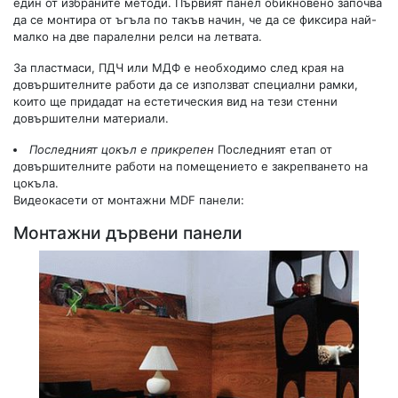
един от избраните методи. Първият панел обикновено започва
да се монтира от ъгъла по такъв начин, че да се фиксира най-
малко на две паралелни релси на летвата.
За пластмаси, ПДЧ или МДФ е необходимо след края на
довършителните работи да се използват специални рамки,
които ще придадат на естетическия вид на тези стенни
довършителни материали.
Последният цокъл е прикрепен
Последният етап от
довършителните работи на помещението е закрепването на
цокъла.
Видеокасети от монтажни MDF панели:
Монтажни дървени панели