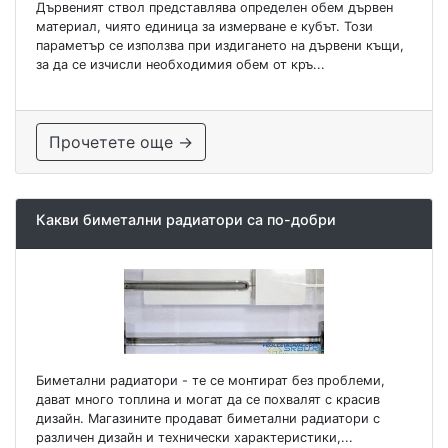
Дървеният ствол представлява определен обем дървен
материал, чиято единица за измерване е кубът. Този
параметър се използва при издигането на дървени къщи,
за да се изчисли необходимия обем от кръ...
Прочетете още →
Какви биметални радиатори са по-добри
Биметални радиатори - те се монтират без проблеми,
дават много топлина и могат да се похвалят с красив
дизайн. Магазините продават биметални радиатори с
различен дизайн и технически характеристики,...