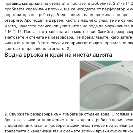
предвид материала на стената) и поставете дюбелите. 2'31-3'14'2
пробивате керамични плочки, ще се нуждаете от перфоратор и со
перфоратора не трябва да бъде голямо, след преминаване през 
отворите. Ако подът е дървен, както в нашия случай, те не са нео
място, нанесете силиконов уплътнител на пода по маркираната лин
° 16'2'''15. Поставете тоалетната на мястото си. Завийте резерв
винтовете и стената на резервоара. Не прекалявайте, като затегне
чиния към пода. В този случай се прилагат същите правила: първо
винтовете прекалено стегнато. 2
Водна връзка и край на инсталацията
2. Свържете резервоара към тръбата за студена вода. С голяма 
Връзката зависи от положението на входната тръба на новия резер
спирателния клапан и проверете дали няма течове при всички в
тоалетната с канализацията и смажете всички връзки със силиконо