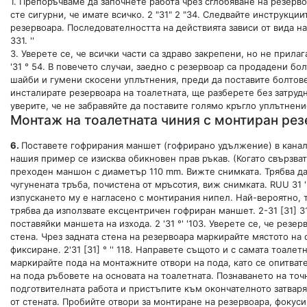
1. Препоръчваме да започнете работа чрез сглобяване на резерв
сте сигурни, че имате всичко. 2 "31" 2 "34. Следвайте инструкци
резервоара. Последователността на действията зависи от вида на
331. ''
3. Уверете се, че всички части са здраво закрепени, но не прила
'31 ° 54. В повечето случаи, заедно с резервоар са продадени бо
шайби и гумени скосени уплътнения, преди да поставите болтовете 
инсталирате резервоара на тоалетната, ще разберете без затруд
уверите, че не забравяйте да поставите голямо кръгло уплътнен
Монтаж на тоалетната чиния с монтиран ре
6.
Поставете гофрирания маншет (гофрирано удължение) в канали
нашия пример се изисква обикновен прав ръкав. (Когато свързва
преходен маншон с диаметър 110 mm. Вижте снимката. Трябва да
чугунената тръба, почистена от мръсотия, виж снимката. RUU 31 '
изпускането му е нагласено с монтирания нипел. Най-вероятно, т
трябва да използвате ексцентричен гофриран маншет. 2-31 [31] 
поставяйки маншета на изхода. 2 '31 °' '103. Уверете се, че резер
стена. Чрез задната стена на резервоара маркирайте мястото на 
фиксиране. 2'31 [31] ° '' 118. Направете същото и с самата тоал
маркирайте пода на монтажните отвори на пода, като се опитвате
на пода ръбовете на основата на тоалетната. Познаването на точн
подготвителната работа и пристъпите към окончателното затваряне
от стената. Пробийте отвори за монтиране на резервоара, фокус