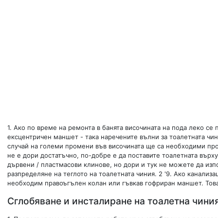
1.
Ако по време на ремонта в банята височината на пода леко се
ексцентричен маншет - така наречените вълни за тоалетната чиния
случай на големи промени във височината ще са необходими проф
не е дори достатъчно, по-добре е да поставите тоалетната вър
дървени / пластмасови клинове, но дори и тук не можете да изп
разпределяне на теглото на тоалетната чиния. 2 '9. Ако канализа
необходим правоъгълен колан или гъвкав гофриран маншет. Това 
Сглобяване и инсталиране на тоалетна чини