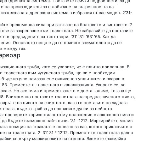
оара (дренажна система). Поставете всички подробности, за да
ите на производителя за сглобяване на вътрешността на
 използваната дренажна система в избрания от вас модел. 2'31-
гайте прекомерна сила при затягане на болтовете и винтовете. 2
лтове за закрепване към тоалетната. Не забравяйте да поставите
в предвидените за тях отвори. '31' '31' '63' '65. Как да
нения. Основното нещо е да го правите внимателно и да се
ие между тях.
зервоар
зационната тръба, като се уверите, че е плътно прилепнал. В
те тоалетната към чугунената тръба, ще ви е необходим
 бъде изцяло намазан със силиконов уплътнител и вкаран в
' 83. Преместете тоалетната в канализацията. Уверете се, че
ака е. Но ако няма и преместването е доста голямо, тогава ще
318. Внимателно поставете тоалетната на предназначеното място,
воарът е на нивото на спиртното, като го поставите по задната
стената, където трябва да направите дупки за нейното
етна: проверете хоризонталното му положение с алкохолно ниво и
 да бъдете възможно най-точни. '31' '1212. Маркирайте с молив
ата позиция на "краката" е полезно за вас, когато приключите с
 на тоалетната. 2 '31' 31 ° 12'12. Преместете тоалетната далеч
ирайки се върху маркировките на стената. Вземете (вземайки