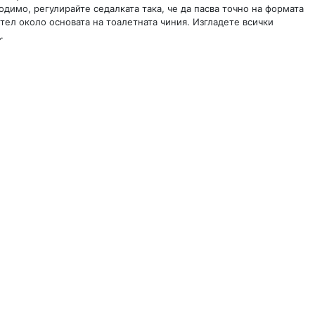
одимо, регулирайте седалката така, че да пасва точно на формата
ител около основата на тоалетната чиния. Изгладете всички
.