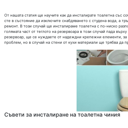
От нашата статия ще научите как да инсталирате тоалетна със со
сте в състояние да изключите снабдяването с студена вода, а тр
ремонт. В този случай ще инсталираме тоалетна с по-ниско разп
голямата част от теглото на резервоара в този случай пада върху
резервоар, ще се нуждаете от надеждни крепежни елементи, за д
проблем, но в случай на стени от кухи материали ще трябва да п
Съвети за инсталиране на тоалетна чиния