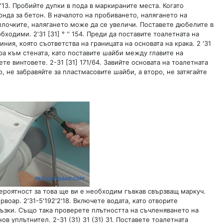
'13. Пробийте дупки в пода в маркираните места. Когато
нда за бетон. В началото на пробиването, налягането на
плочките, налягането може да се увеличи. Поставете дюбелите в
бходими. 2'31 [31] ° '' 154. Преди да поставите тоалетната на
ия, която съответства на границата на основата на крака. 2 '31
оара към стената, като поставите шайби между главите на
те винтовете. 2-31 [31] 171/64. Завийте основата на тоалетната
, не забравяйте за пластмасовите шайби, а второ, не затягайте
вероятност за това ще ви е необходим гъвкав свързващ маркуч.
воар. 2'31-5'192'2'18. Включете водата, като отворите
ръзки. Също така проверете плътността на съчленяването на
в уплътнител. 2-31 (31) 31 (31) 31. Поставете тоалетната