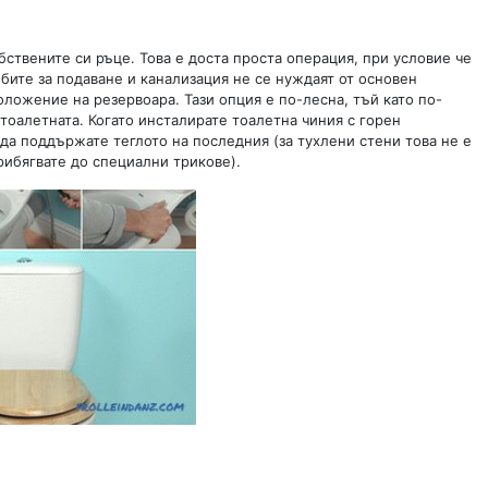
бствените си ръце. Това е доста проста операция, при условие че
ъбите за подаване и канализация не се нуждаят от основен
оложение на резервоара. Тази опция е по-лесна, тъй като по-
 тоалетната. Когато инсталирате тоалетна чиния с горен
а поддържате теглото на последния (за тухлени стени това не е
рибягвате до специални трикове).