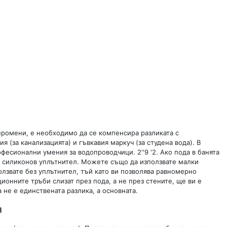
 промени, е необходимо да се компенсира разликата с
 (за канализацията) и гъвкавия маркуч (за студена вода). В
есионални умения за водопроводчици. 2''9 '2. Ако пода в банята
ху силиконов уплътнител. Можете също да използвате малки
олзвате без уплътнител, тъй като ви позволява равномерно
ционните тръби слизат през пода, а не през стените, ще ви е
не е единствената разлика, а основната.
я