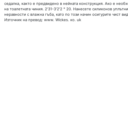
седалка, както е предвидено в нейната конструкция. Ако е необх
на тоалетната чиния. 2'31-3'2'2 ° 20. Нанесете силиконов уплътн
неравности с влажна гъба, като по този начин осигурите чист вид
Източник на превод: www. Wickes. ко. uk