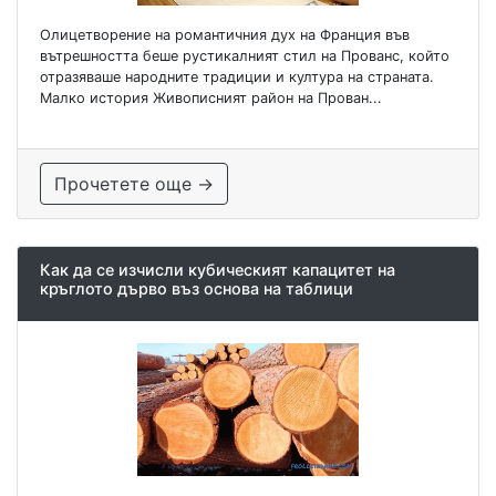
Олицетворение на романтичния дух на Франция във
вътрешността беше рустикалният стил на Прованс, който
отразяваше народните традиции и култура на страната.
Малко история Живописният район на Прован...
Прочетете още →
Как да се изчисли кубическият капацитет на
кръглото дърво въз основа на таблици