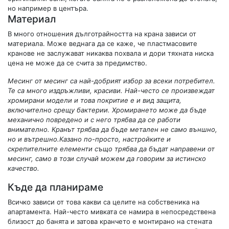
но например в центъра.
Материал
В много отношения дълготрайността на крана зависи от
материала. Може веднага да се каже, че пластмасовите
кранове не заслужават никаква похвала и дори тяхната ниска
цена не може да се счита за предимство.
Месинг от месинг са най-добрият избор за всеки потребител.
Те са много издръжливи, красиви. Най-често се произвеждат
хромирани модели и това покритие е и вид защита,
включително срещу бактерии. Хромирането може да бъде
механично повредено и с него трябва да се работи
внимателно. Кранът трябва да бъде метален не само външно,
но и вътрешно.Казано по-просто, настройките и
скрепителните елементи също трябва да бъдат направени от
месинг, само в този случай можем да говорим за истинско
качество.
Къде да планираме
Всичко зависи от това какви са целите на собственика на
апартамента. Най-често мивката се намира в непосредствена
близост до банята и затова кранчето е монтирано на стената