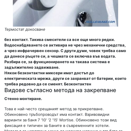
Термостат докосване
без контакт. Такива смесители са все още много редки.
Водоснабдяването се активира не чрез механични средства,
а чрез инфрачервен сензор. С други думи, човек трябва само
да донесе ръцете си, а чешмата се включва във водата.
Разбира се, за функционирането на такава система е
задължително задвижване.
Някои безконтактни миксери имат достъп до
електрическата мрежа, други се захранват от батерии, които
трябва редовно да се сменят. Безконтактен
Видове съгласно метода на закрепване
Стенно монтиране.
Това е най-често срещаният метод за прикрепване.
Обикновено тръбопроводът има контакт. Взривовидни
варианти за баня 7 '10' '2 '15' Mortise. Обикновено този вид
фиксация е типичен за баните в съвременните хотели.