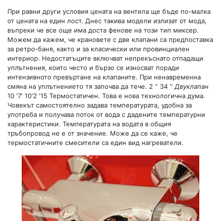
При равни други условия цената на вентила ще бъде по-малка
от цената на един лост. Днес такива модели излизат от мода,
въпреки че все още има доста фенове на този тип миксер.
Можем да кажем, че крановете с две клапани са предпоставка
за ретро-баня, както и за класически или провинциален
интериор. Недостатъците включват непрекъснато отпадащи
уплътнения, които често и бързо се износват поради
интензивното превъртане на клапаните. При ненавременна
смяна на уплътнението тя започва да тече. 2 '' 34 ''
Двуклапан
10 '7' 10'2 '15 Термостатичен. Това е нова технологична дума.
Човекът самостоятелно задава температурата, удобна за
употреба и получава поток от вода с дадените температурни
характеристики. Температурата на водата в общия
тръбопровод не е от значение. Може да се каже, че
термостатичните смесители са един вид нагреватели.