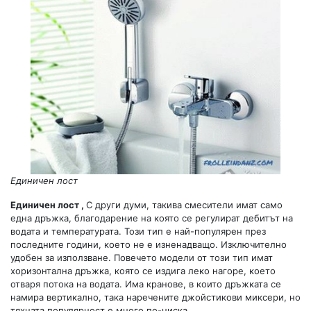
Единичен лост
Единичен лост ,
С други думи, такива смесители имат само
една дръжка, благодарение на която се регулират дебитът на
водата и температурата. Този тип е най-популярен през
последните години, което не е изненадващо. Изключително
удобен за използване. Повечето модели от този тип имат
хоризонтална дръжка, която се издига леко нагоре, което
отваря потока на водата. Има кранове, в които дръжката се
намира вертикално, така наречените джойстикови миксери, но
тяхната популярност е много по-ниска.