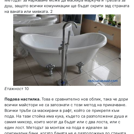
Методът за нарязване може да маскира маркуча и тръбата за
душ, защото всички комуникации ще бъдат скрити зад страната
на ваната или мивката. 2
Етажност
10
Подова настилка.
Това е сравнително нов облик, така че дори
всички майстори не са запознати с този метод на прикачване.
Всички тръби са маскирани в рафт, който се прикрепя към
пода. На тази стойка има кука, където са разположени душа и
самия миксер, които могат да бъдат или с два лоста, или с
един лост. Методът за монтаж на пода е идеален за
оригинални бани, когато банята не е разположена до стената,