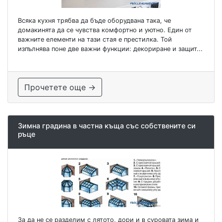
Всяка кухня трябва да бъде оборудвана така, че
домакинята да се чувства комфортно и уютно. Един от
важните елементи на тази стая е престилка. Той
изпълнява поне две важни функции: декориране и защит...
Прочетете още →
Зимна градина в частна къща със собствените си
ръце
За да не се разделим с лятото, дори и в суровата зима и