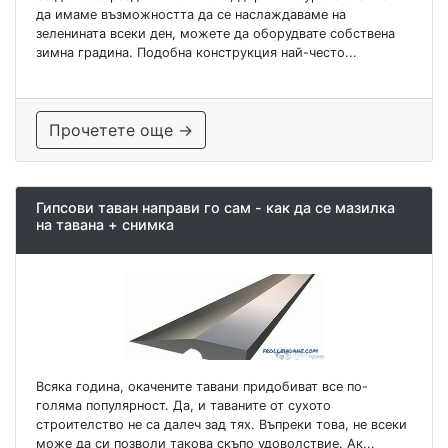
да имаме възможността да се наслаждаваме на
зеленината всеки ден, можете да оборудвате собствена
зимна градина. Подобна конструкция най-често...
Прочетете още →
Гипсови таван направи го сам - как да се мазилка
на тавана + снимка
Всяка година, окачените тавани придобиват все по-
голяма популярност. Да, и таваните от сухото
строителство не са далеч зад тях. Въпреки това, не всеки
може да си позволи такова скъпо удоволствие. Ак...