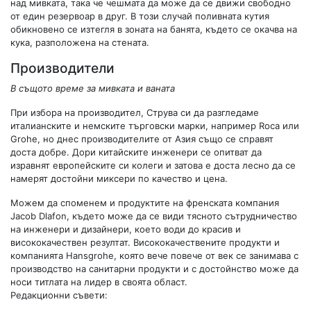
над мивката, така че чешмата да може да се движи свободно
от един резервоар в друг. В този случай поливната кутия
обикновено се изтегля в зоната на банята, където се окачва на
кука, разположена на стената.
Производители
В същото време за мивката и ваната
При избора на производител, Струва си да разгледаме
италианските и немските търговски марки, например Roca или
Grohe, но днес производителите от Азия също се справят
доста добре. Дори китайските инженери се опитват да
изравнят европейските си колеги и затова е доста лесно да се
намерят достойни миксери по качество и цена.
Можем да споменем и продуктите на френската компания
Jacob Dlafon, където може да се види тясното сътрудничество
на инженери и дизайнери, което води до красив и
висококачествен резултат. Висококачествените продукти и
компанията Hansgrohe, която вече повече от век се занимава с
производство на санитарни продукти и с достойнство може да
носи титлата на лидер в своята област.
Редакционни съвети: