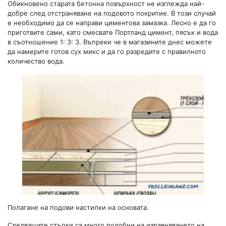
Обикновено старата бетонна повърхност не изглежда най-
добре след отстраняване на подовото покритие. В този случай
е необходимо да се направи циментова замазка. Лесно е да го
приготвите сами, като смесвате Портланд цимент, пясък и вода
в съотношение 1: 3: 3. Въпреки че в магазините днес можете
да намерите готов сух микс и да го разредите с правилното
количество вода.
Полагане на подови настилки на основата.
Следващите стъпки са много подобни на изравняването на