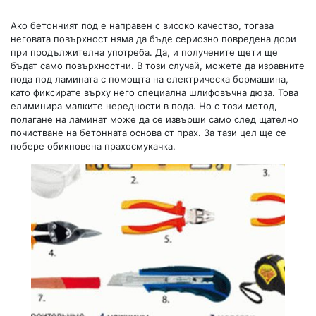
Ако бетонният под е направен с високо качество, тогава
неговата повърхност няма да бъде сериозно повредена дори
при продължителна употреба. Да, и получените щети ще
бъдат само повърхностни. В този случай, можете да изравните
пода под ламината с помощта на електрическа бормашина,
като фиксирате върху него специална шлифовъчна дюза. Това
елиминира малките нередности в пода. Но с този метод,
полагане на ламинат може да се извърши само след щателно
почистване на бетонната основа от прах. За тази цел ще се
побере обикновена прахосмукачка.