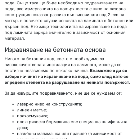
пода. Също така ще бъде необходимо подравняването на
пода, ако измерванията на повърхността с ниво на лазерна
конструкция показват разлика във височината над 2 mm на
метър. в повечето случаи основата на ламината е бетонен или
дървен под. Ето защо технологията на изравняване на пода
под ламината варира значително в зависимост от основния
материал.
Изравняване на бетонната основа
Нивото на бетонния под, което е необходимо за
висококачествената инсталация на ламината, може да се
постигне независимо по няколко начина.
Възможно е да се
избере начинът на изравняване на пода, само след като се
определи степента на разрушаване на нейната повърхност.
За да извършите подравняването, ние ще се нуждаем от:
лазерно ниво на конструкцията;
линеен метър;
прахосмукачка;
електрическа бормашина със специална шлифовъчна
дюза;
назъбена маламашка или правило (в зависимост от