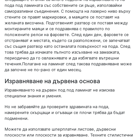
пода под ламината със собствените си ръце, използвайки
саморазливни съединения. С помощта на лазерно ниво върху
стените се правят маркировки, а маяците се поставят на
желаната височина. Подготвеният разтвор се поставя между
монтираните маяци и се подравнява с правилото по
положените релси на фаровете. След един ден, фаровете се
отстраняват и местата, където са разположени, се запечатват
със същия разтвор като останалата повърхност на пода. След
това трябва да изчакате пълното изсъхване на замазката,
периодично да го овлажнявате и да избягвате вътрешни
течения.Полагане на ламинат след такова подравняване може
да започне не по-рано от един месец.
Изравняване на дървена основа
Изравняването на дървен под под ламинат не изисква
специални знания и умения.
Но не забравяйте да проверите здравината на пода,
намерените скърцащи и огъващи се плочи трябва да бъдат
подменени.
Можете да използвате шперплатни листове, дървесни
плоскости или плоскости за изравняване. Техните стилистични