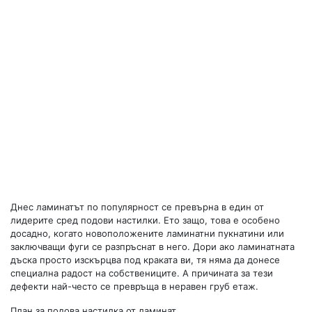
Днес ламинатът по популярност се превърна в един от
лидерите сред подови настилки. Ето защо, това е особено
досадно, когато новоположените ламинатни пукнатини или
заключващи фуги се разпръснат в него. Дори ако ламинатната
дъска просто изскърцва под краката ви, тя няма да донесе
специална радост на собствениците. А причината за тези
дефекти най-често се превръща в неравен груб етаж.
План за подова настилка от ламинат.