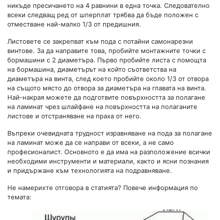
никъде пресичането на 4 равнини в една точка. Следователно
всеки следващ ред от шперплат трябва да бъде положен с
отместване най-малко 1/3 от предишния.
Листовете се закрепват към пода с потайни самонарезни
винтове. За да направите това, пробийте монтажните точки с
бормашини с 2 диаметъра. Първо пробийте листа с помощта
на бормашина, диаметърът на който съответства на
диаметъра на винта, след което пробийте около 1/3 от отвора
на същото място до отвора за диаметъра на главата на винта.
Най-накрая можете да подготвите повърхността за полагане
на ламинат чрез шлайфане на повърхността на полаганите
листове и отстраняване на праха от него.
Въпреки очевидната трудност изравняване на пода за полагане
на ламинат може да се направи от всеки, а не само
професионалист. Основното е да има на разположение всички
необходими инструменти и материали, както и ясни познания
и придържане към технологията на подравняване.
Не намерихте отговора в статията? Повече информация по
темата: