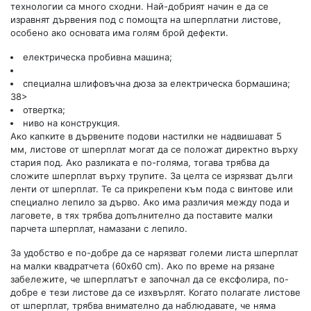
технологии са много сходни. Най-добрият начин е да се
изравнят дървения под с помощта на шперплатни листове,
особено ако основата има голям брой дефекти.
електрическа пробивна машина;
специална шлифовъчна дюза за електрическа бормашина;
38>
отвертка;
ниво на конструкция.
Ако капките в дървените подови настилки не надвишават 5
мм, листове от шперплат могат да се положат директно върху
стария под. Ако разликата е по-голяма, тогава трябва да
сложите шперплат върху трупите. За целта се изрязват дълги
ленти от шперплат. Те са прикрепени към пода с винтове или
специално лепило за дърво. Ако има различия между пода и
лаговете, в тях трябва допълнително да поставите малки
парчета шперплат, намазани с лепило.
За удобство е по-добре да се нарязват големи листа шперплат
на малки квадратчета (60x60 cm). Ако по време на рязане
забележите, че шперплатът е започнал да се ексфолира, по-
добре е тези листове да се изхвърлят. Когато полагате листове
от шперплат, трябва внимателно да наблюдавате, че няма