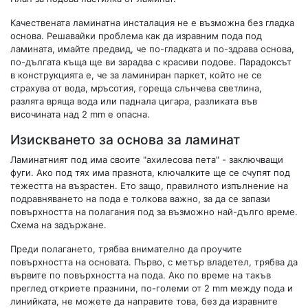
Качествената ламинатна инсталация не е възможна без гладка
основа. Решавайки проблема как да изравним пода под
ламината, имайте предвид, че по-гладката и по-здрава основа,
по-дългата къща ще ви зарадва с красиви подове. Парадоксът
в конструкцията е, че за ламиниран паркет, който не се
страхува от вода, мръсотия, гореща слънчева светлина,
разлята вряща вода или паднала цигара, разликата във
височината над 2 mm е опасна.
Изискването за основа за ламинат
Ламинатният под има своите "ахилесова пета" - заключващи
фуги. Ако под тях има празнота, ключалките ще се счупят под
тежестта на възрастен. Ето защо, правилното изпълнение на
подравняването на пода е толкова важно, за да се запази
повърхността на полагания под за възможно най-дълго време.
Схема на задържане.
Преди полагането, трябва внимателно да проучите
повърхността на основата. Първо, с метър владетел, трябва да
вървите по повърхността на пода. Ако по време на такъв
преглед откриете празнини, по-големи от 2 mm между пода и
линийката, не можете да направите това, без да изравните