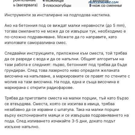
Инструменти за инсталиране на подподова настилка.
Ако на бетонния под се виждат малки неравности (до 5 mm),
тогава смилането не може да се извърши тук, необходимо е
по-сложно подравняване. Можете да го направите, като
използвате саморазливна смес.
Следвайки инструкциите, приложени към сместа, той трябва
да се разреди с вода и да се напълни. Общият алгоритъм на
тази работа е следният: първо, бетонният под трябва да бъде
грундиран. След това лазерното ниво определя желаната
височина на напълване, а маркировките се правят по стените с
молив на тази височина. На пода, една и съща височина е
маркирана с открити радиофарове.
Трябва да приготвите сместа на малки порции, тъй като бързо
се втвърдява. Сместа, която се изсипва в ивица, трябва
незабавно да се изравни с шпатула. Така на малки порции
върху експонираните маяци и се извършва подравняването на
пода. След изливането изчакайте 3-5 дни, докато подът
изсъхне напълно.