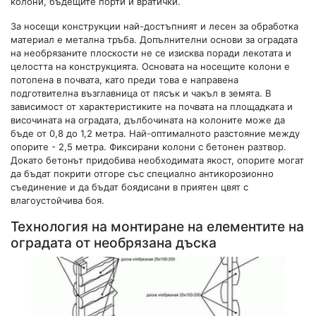
колони, бъдещите порти и вратички.
За носещи конструкции най-достъпният и лесен за обработка
материал е метална тръба. Допълнителни основи за оградата
на необрязаните плоскости не се изисква поради лекотата и
целостта на конструкцията. Основата на носещите колони е
потопена в почвата, като преди това е направена
подготвителна възглавница от пясък и чакъл в земята. В
зависимост от характеристиките на почвата на площадката и
височината на оградата, дълбочината на колоните може да
бъде от 0,8 до 1,2 метра. Най-оптималното разстояние между
опорите - 2,5 метра. Фиксирани колони с бетонен разтвор.
Докато бетонът придобива необходимата якост, опорите могат
да бъдат покрити отгоре със специално антикорозионно
съединение и да бъдат боядисани в приятен цвят с
влагоустойчива боя.
Технология на монтиране на елементите на
оградата от необрязана дъска