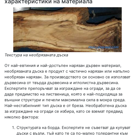
характеристики на материала
Текстура на необрязаната дъска
От най-евтиния и най-достъпен нарязан дървен материал,
необрязаната дъска е продукт с частично нарязан или напълно
необрязан нарязан. За производството си основно се използват
дървесина от твърда дървесина и иглолистна дървесина.
Експертите препоръчват за изграждане на огради, за да се
даде предимство на лиственица, която е най-подходяща за
външни структури и печели максимална сила в мокра среда.
Най-нестабилният тип дъска е от бреза. Необработена дъска
за изграждане на огради се избира, като се вземат предвид
няколко фактора:
Структурата на борда. Експертите не съветват да купуват
дъски с възли, тъй като те са по-малко толерантни към