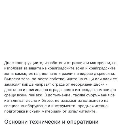
Днес конструкциите, изработени от различни материали, се
използват за защита на крайградските зони и крайградските
зони: камък, метал, велпапе и различни видове дървесина.
Въпреки това, по-често собствениците на къщи или вили се
замислят как да направят ограда от необрязани дъски -
достъпна и оригинална ограда, която изглежда хармонично
срещу всеки пейзаж. В допълнение, такива съоръжения се
изпълняват лесно и бързо, не изискват използването на
специално оборудване и инструменти, продължителна
подготовка и скъпи материали от изпълнителите.
Основни технически и оперативни