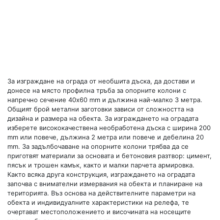
За изграждане на ограда от необшита дъска, да достави и
донесе на място профилна тръба за опорните колони с
напречно сечение 40x60 mm и дължина най-малко 3 метра.
Общият брой метални заготовки зависи от сложността на
дизайна и размера на обекта. За изграждането на оградата
изберете висококачествена необработена дъска с ширина 200
mm или повече, дължина 2 метра или повече и дебелина 20
mm. За задълбочаване на опорните колони трябва да се
приготвят материали за основата и бетоновия разтвор: цимент,
пясък и трошен камък, както и малки парчета армировка.
Както всяка друга конструкция, изграждането на оградата
започва с внимателни измервания на обекта и планиране на
територията. Въз основа на действителните параметри на
обекта и индивидуалните характеристики на релефа, те
очертават местоположението и височината на носещите