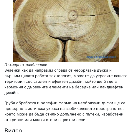
Пътища от разфасовки
Знаейки как да направим ограда от необрязана дъска и
вършим цялата работа технология, можете да украсите вашата
територия със стилен и ефектен дизайн, който ще бъде в
хармония с дървените елементи на беседка или ландшафтен
дизайн.
Груба обработка и релефни форми на необрязани дъски ще се
превърне в истинска украса на заобикалящото пространство,
което може да бъде стилно допълнено с пътеки, изработени
от триони или малки стени в цветни лехи.
Видео