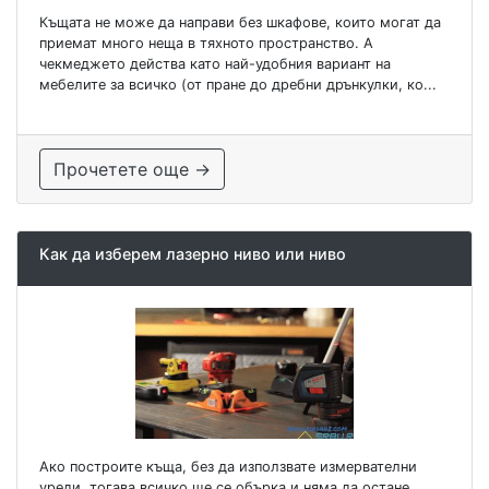
Къщата не може да направи без шкафове, които могат да
приемат много неща в тяхното пространство. А
чекмеджето действа като най-удобния вариант на
мебелите за всичко (от пране до дребни дрънкулки, ко...
Прочетете още →
Как да изберем лазерно ниво или ниво
Ако построите къща, без да използвате измервателни
уреди, тогава всичко ще се обърка и няма да остане