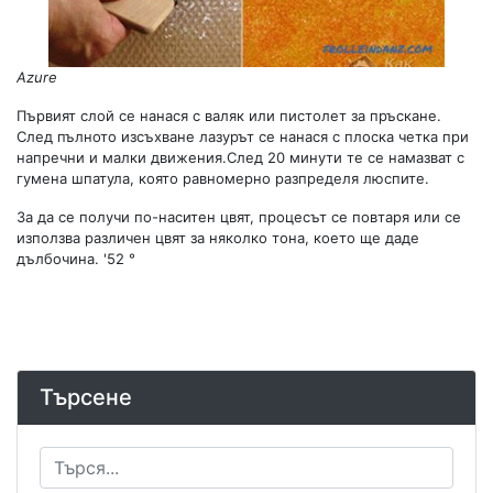
Azure
Първият слой се нанася с валяк или пистолет за пръскане.
След пълното изсъхване лазурът се нанася с плоска четка при
напречни и малки движения.След 20 минути те се намазват с
гумена шпатула, която равномерно разпределя люспите.
За да се получи по-наситен цвят, процесът се повтаря или се
използва различен цвят за няколко тона, което ще даде
дълбочина. '52 °
Търсене