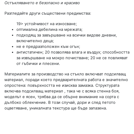
Остъкляването е безопасно и красиво
Разгледайте други съществени предимства:
19> устойчивост на износване;
оптимална дебелина на мрежата;
подходящ за завършване на всички видове дневни,
включително деца;
не е предразположен към огън;
антистатичен; 20 позволява влага и въздух; способността
за извършване на мокро почистване; 20 не се повлияват
от гъбички и плесени.
Материалите за производство на стъкло включват подсилващ
материал, поради което предварителната работа е значително
опростена: повърхността не изисква замазка. Структурата
включва подсилващ материал , така че с всяка стенна боя,
моделът е ясен, трябва да се обърне внимание на сорта с
дълбоко облекчение. В този случай, дори и след петото
оцветяване, уникалната текстура ще бъде запазена.