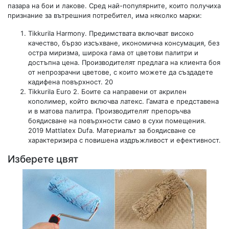
пазара на бои и лакове. Сред най-популярните, които получиха
признание за вътрешния потребител, има няколко марки:
Tikkurila Harmony. Предимствата включват високо
качество, бързо изсъхване, икономична консумация, без
остра миризма, широка гама от цветови палитри и
достъпна цена. Производителят предлага на клиента боя
от непрозрачни цветове, с които можете да създадете
кадифена повърхност. 20
Tikkurila Euro 2. Боите са направени от акрилен
кополимер, който включва латекс. Гамата е представена
и в матова палитра. Производителят препоръчва
боядисване на повърхности само в сухи помещения.
2019 Mattlatex Dufa. Материалът за боядисване се
характеризира с повишена издръжливост и ефективност.
Изберете цвят