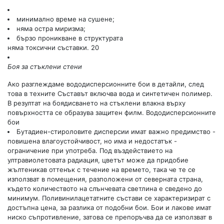
минимално време на сушене;
няма остра миризма;
бързо проникване в структурата
няма токсични съставки. 20
Боя за стъклени стени
Ако разглеждаме вододисперсионните бои в детайли, след
това в техните Съставът включва вода и синтетичен полимер.
В резултат на боядисването на стъклени влакна върху
повърхността се образува защитен филм. Вододисперсионните
бои
Бутадиен-стироловите дисперсии имат важно предимство -
повишена влагоустойчивост, но има и недостатък -
ограничение при употреба. Под въздействието на
ултравиолетовата радиация, цветът може да придобие
жълтеникав оттенък с течение на времето, така че те се
използват в помещения, разположени от северната страна,
където количеството на слънчевата светлина е сведено до
минимум. Поливинилацетатните състави се характеризират с
достъпна цена, за разлика от подобни бои. Бои и лакове имат
ниско съпротивление, затова се препоръчва да се използват в