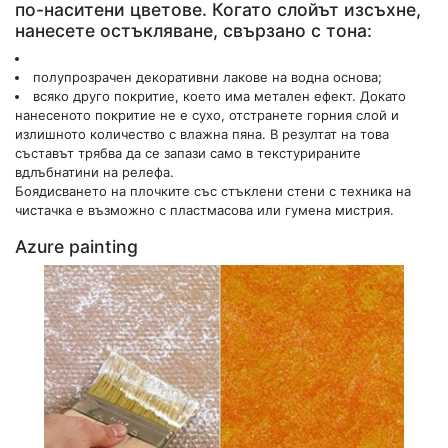
по-наситени цветове. Когато слойът изсъхне,
нанесете остъкляване, свързано с тона:
полупрозрачен декоративни лакове на водна основа;
всяко друго покритие, което има метален ефект. Докато
нанесеното покритие не е сухо, отстранете горния слой и
излишното количество с влажна пяна. В резултат на това
съставът трябва да се запази само в текстурираните
вдлъбнатини на релефа.
Боядисването на плочките със стъклени стени с техника на
чистачка е възможно с пластмасова или гумена мистрия.
Azure painting