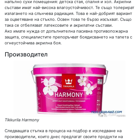
напълно сухи помещения: детска стая, спалня и хол. Акрилни
състави имат най-висока влагоустойчивост. Те също толерират
излагането на слънчева радиация. Това е най-добрият вариант
за оцветяване на стъкло. Освен това те бързо изсъхват. Също
така се отбелязват латексовите и акрилатни състави.
Ако имате нужда от допълнителна пасивна противопожарна
защита, специалистите препоръчват боядисването на тапета с
огнеустойчива акрилна боя.
Производител
Tikkurila Harmony
Следващата стъпка в процеса на подбор е изследване на
производители, които днес предлагат своите продукти на