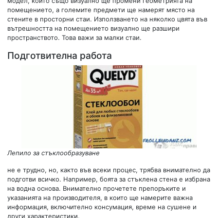
модел, който също визуално ще промени геометрията на
помещението, а големите предмети ще намерят място на
стените в просторни стаи. Използването на няколко цвята във
вътрешността на помещението визуално ще разшири
пространството. Това важи за малки стаи.
Подготвителна работа
Лепило за стъклообразуване
не е трудно, но, както във всеки процес, трябва внимателно да
подготви всичко. Например, боята за стъклена стена е избрана
на водна основа. Внимателно прочетете препоръките и
указанията на производителя, в които ще намерите важна
информация, включително консумация, време на сушене и
други характеристики.