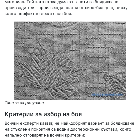
материал. Тъй като става дума за тапети за боядисване,
производителят произвежда платна от сиво-бял цвят, върху
които перфектно лежи слоя боя.
Тапети за рисуване
Критерии за избор на боя
Всички експерти казват, че Най-добрият вариант за боядисване
на стъклени покрития са водни дисперсионни състави, които
напълно отговарят на всички критерии: