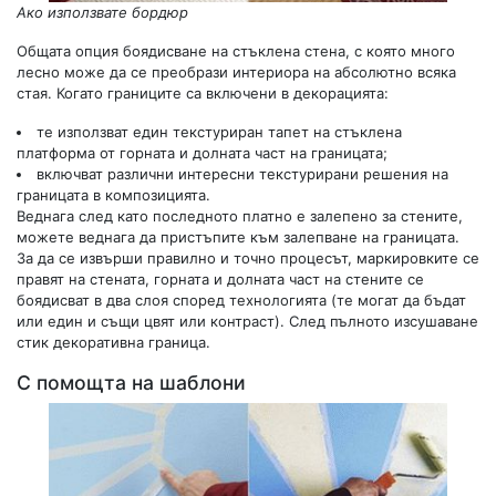
Ако използвате бордюр
Общата опция боядисване на стъклена стена, с която много
лесно може да се преобрази интериора на абсолютно всяка
стая. Когато границите са включени в декорацията:
те използват един текстуриран тапет на стъклена
платформа от горната и долната част на границата;
включват различни интересни текстурирани решения на
границата в композицията.
Веднага след като последното платно е залепено за стените,
можете веднага да пристъпите към залепване на границата.
За да се извърши правилно и точно процесът, маркировките се
правят на стената, горната и долната част на стените се
боядисват в два слоя според технологията (те могат да бъдат
или един и същи цвят или контраст). След пълното изсушаване
стик декоративна граница.
С помощта на шаблони