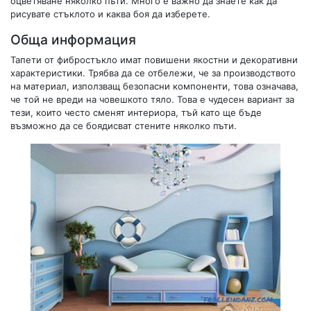
оцветяване няколко пъти. Много е важно да знаете как да
рисувате стъклото и каква боя да изберете.
Обща информация
Тапети от фибростъкло имат повишени якостни и декоративни
характеристики. Трябва да се отбележи, че за производството
на материал, използващ безопасни компоненти, това означава,
че той не вреди на човешкото тяло. Това е чудесен вариант за
тези, които често сменят интериора, тъй като ще бъде
възможно да се боядисват стените няколко пъти.