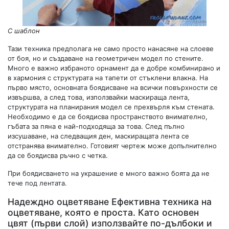
С шаблон
Тази техника предполага не само просто нанасяне на слоеве
от боя, но и създаване на геометричен модел по стените.
Много е важно избраното орнамент да е добре комбинирано и
в хармония с структурата на тапети от стъклени влакна. На
първо място, основната боядисване на всички повърхности се
извършва, а след това, използвайки маскираща лента,
структурата на планирания модел се прехвърля към стената.
Необходимо е да се боядисва пространството внимателно,
гъбата за пяна е най-подходяща за това. След пълно
изсушаване, на следващия ден, маскиращата лента се
отстранява внимателно. Готовият чертеж може допълнително
да се боядисва ръчно с четка.
При боядисването на украшение е много важно боята да не
тече под лентата.
Надеждно оцветяване Ефективна техника на
оцветяване, която е проста. Като основен
цвят (първи слой) използвайте по-дълбоки и