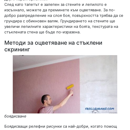
След като тапетът е залепен за стените и лепилото е
изсъхнало, можете да преминете към оцветяване. За по-
добро разпределение на слоя боя, повърхността трябва да се
грундира с обикновен валяк. Грундирането на стените ще
увеличи лепилните характеристики на боята, текстурата на
стъклената стена ще бъде по-изразена.
Методи за оцветяване на стъклени
скрининг
боядисване
Боядисващи релефни рисунки са най-добри, когато помощ