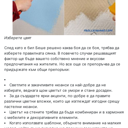
Изберете цвят
След като е бил Беше решено каква боя да се боя, трябва да
изберете правилната сянка. В повечето случаи решаващият
фактор ще бъде вашето собствено мнение и вкусови
предпочитания на жителите. Но все още се препоръчва да се
придържате към общи препоръки:
Светлите и закачливите нюанси са най-добре да не
избирате, веднага щом цветът се умори и стане досаден.
За да създадете ярки акценти, по-добре е да правите
различни цветни вложки, които ще изглеждат изгодни срещу
пастелни нюанси.
Цветът на стените трябва да бъде комбиниран и в хармония
с мебелите и декоративните елементи.
Когато използвате шаблони, обърнете внимание на малкия