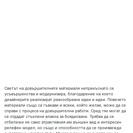
Светът на довършителните материали непрекъснато се
усъвършенства и модернизира, благодарение на което
дизайнерите реализират разнообразни идеи и идеи. Повечето
материали също са гъвкави и всеки, който желае, може да се
справи с процеса на довършителни работи. Сред тях могат да
се отдадат стъклени влакна за боядисване. Трябва да се
отбележи не само атрактивния им външен вид и интересен
релефен модел, но също и способността да се произвежда