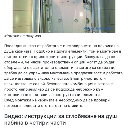
Монтаж на покрива
Последният етап от работата е инсталирането на покрива на
душа кабината. Подобно на други елементи, той е монтиран в
съответствие с приложените инструкции. Заслужава да се
отбележи, че някои производствени опции могат да бъдат
оборудвани с осветителни елементи, а когато са свързани,
трябва да се упражнява максимална предпазливост и работата
да се извършва с високо качество. Електричеството и
влажността не са най-безопасната комбинация и затова е
просто неприемливо да се подхожда небрежно към
инсталирането на такива конструктивни елементи.
След монтажа на кабината е необходимо да се провери
неговата годност и стегнатост на ставите.
Видео: инструкции за сглобяване на душ
кабина в четири части