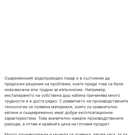
Съвременният водопроводен пазар е в състояние да
предложи решения на проблеми, които преди това са били
невъзможни или трудни за изпълнение. Например,
инсталирането на собствена душ кабина причинява много
трудности и е доста рядко. С развитието на производствените
технологии се появиха материали, които са сравнително
евтини и същевременно имат добри експлоатационни
характеристики. Това значително намали производствените
разходи, а оттам и крайната цена на готовия продукт.
Много производители и модели се появиха, затова сега, за да