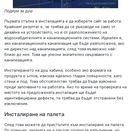
Подиум за душ
Първата стъпка в инсталацията е да изберете сайт за работа.
Крайният резултат е, че трябва да се ръководи не само от
дизайна на устройството, но и от разположението на
водоснабдителните и канализационните системи. Идеален е,
ако канализационната канализация ще бъде разположена, ако
не директно над канализацията, след това възможно най-
близо до нея. Това ще улесни значително свързването с
канализацията.
Инсталирането на душ кабина, особено ако формата на
продукта е ъглов, изисква идеално гладки повърхности, като
стени и под. Това обстоятелство трябва да бъде изяснено
преди започването на работата. Ако по време на проверката на
мястото на предложената инсталация ще бъдат
идентифицирани дефекти, те трябва да бъдат отстранени без
изключение.
Инсталиране на палета
След това можете да пристъпите към инсталиране на палета.
По принцип, задачата не е твърде трудна за изпълнение, но