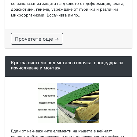
се използват за защита на дървото от деформация, влага,
драскотини, гниене, увреждане от гъбички и различни
микроорганизми. Восъчната импр...
Прочетете още →
Кръгла система под метална плочка: процедура за
изчисляване и монтаж
Един от най-важните елементи на къщата е нейният
покрив, който предпазва къщата от различни атмосферни