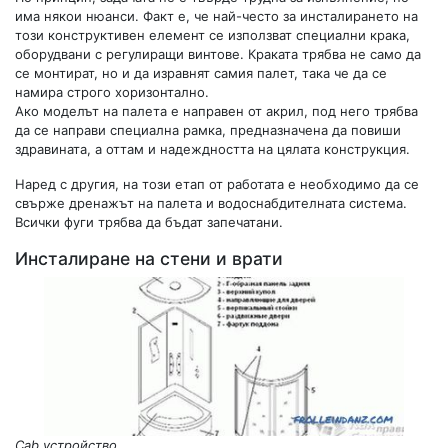
има някои нюанси. Факт е, че най-често за инсталирането на
този конструктивен елемент се използват специални крака,
оборудвани с регулиращи винтове. Краката трябва не само да
се монтират, но и да изравнят самия палет, така че да се
намира строго хоризонтално.
Ако моделът на палета е направен от акрил, под него трябва
да се направи специална рамка, предназначена да повиши
здравината, а оттам и надеждността на цялата конструкция.
Наред с другия, на този етап от работата е необходимо да се
свърже дренажът на палета и водоснабдителната система.
Всички фуги трябва да бъдат запечатани.
Инсталиране на стени и врати
Cab устройство