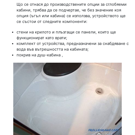
Що се отнася до производствените опции за сглобяеми
кабини, трябва да се подчертае, че без значение коя
опция (ъгъл или кабина) се използва, устройството ще
се състои от следните компоненти:
стени на крилото и плъзгащи се панели, които ще
функционират като врати;
комплект от устройства, предназначени за снабдяване с
вода във вътрешността на кабината;
покрив на душ-кабина ,