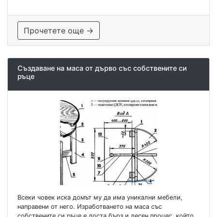
Прочетете още →
Създаване на маса от дърво със собствените си
ръце
Всеки човек иска домът му да има уникални мебели,
направени от него. Изработването на маса със
собствените си ръце е доста бърз и лесен процес, който