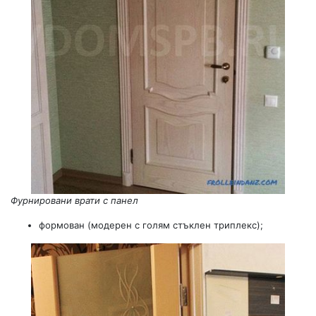
Фурнировани врати с панел
формован (модерен с голям стъклен триплекс);