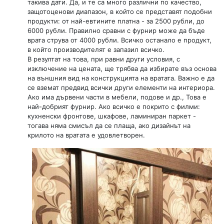
такива дати. Да, и те са много различни по качество,
защотоценови диапазон, в който се представят подобни
продукти: от най-евтините платна - за 2500 рубли, до
6000 рубли. Правилно сравни с фурнир може да бъде
врата струва от 4000 рубли. Всичко останало е продукт,
в който производителят е запазил всичко.
В резултат на това, при равни други условия, с
изключение на цената, ще трябва да избирате въз основа
на външния вид на конструкцията на вратата. Важно е да
се вземат предвид всички други елементи на интериора.
Ако има дървени части в мебели, подове и др., Това е
най-добрият фурнир. Ако всичко е покрито с филми:
кухненски фронтове, шкафове, ламиниран паркет -
тогава няма смисъл да се плаща, ако дизайнът на
крилото на вратата е удовлетворен.