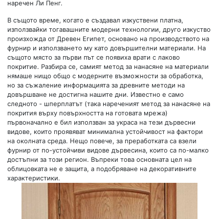
наречен Ли Пенг.
В същото време, когато е създавал изкуствени платна,
използвайки тогавашните модерни технологии, друго изкуство
произхожда от Древен Египет, основано на производството на
фурнир и използването му като довършителни материали. На
същото място за първи път се появиха врати с лаково
покритие. Разбира се, самият метод за нанасяне на материали
нямаше нищо общо с модерните възможности за обработка,
но за съжаление информацията за древните методи на
довършване не достигна нашите дни. Известно е само
следното - шперплатът (така нареченият метод за нанасяне на
покрития върху повърхността на готовата мрежа)
първоначално е бил използван за украса на тези дървесни
видове, които проявяват минимална устойчивост на фактори
на околната среда. Нещо повече, за преработката са взели
фурнир от по-устойчиви видове дървесина, които са по-малко
достъпни за този регион. Въпреки това основната цел на
облицовката не е защита, а подобряване на декоративните
характеристики.