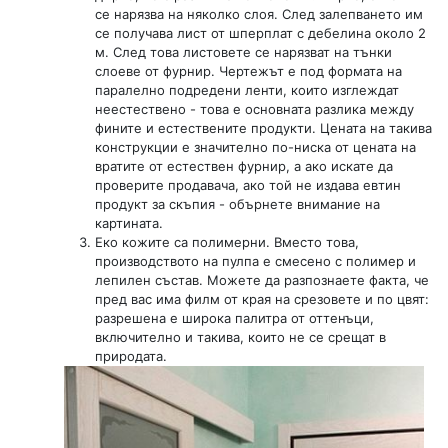
се нарязва на няколко слоя. След залепването им
се получава лист от шперплат с дебелина около 2
м. След това листовете се нарязват на тънки
слоеве от фурнир. Чертежът е под формата на
паралелно подредени ленти, които изглеждат
неестествено - това е основната разлика между
фините и естествените продукти. Цената на такива
конструкции е значително по-ниска от цената на
вратите от естествен фурнир, а ако искате да
проверите продавача, ако той не издава евтин
продукт за скъпия - обърнете внимание на
картината.
Еко кожите са полимерни. Вместо това,
производството на пулпа е смесено с полимер и
лепилен състав. Можете да разпознаете факта, че
пред вас има филм от края на срезовете и по цвят:
разрешена е широка палитра от оттенъци,
включително и такива, които не се срещат в
природата.