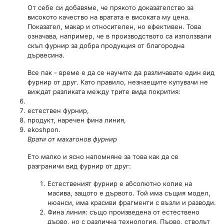
От себе си добавяме, че прякото доказателство за
високото качество на вратата е високата му цена.
Показател, макар и относителен, но ефективен. Това
означава, например, че в производството са използвали
скъп фурнир за добра продукция от благородна
дървесина.
Все пак - време е да се научите да различавате един вид
фурнир от друг. Като правило, незнаещите купувачи не
виждат разликата между трите вида покрития:
естествен фурнир,
продукт, наречен фина линия,
ekoshpon.
Врати от махагонов фурнир
Ето малко и ясно напомняне за това как да се
разграничи вид фурнир от друг:
Естественият фурнир е абсолютно копие на
масива, защото е дървото. Той има същия модел,
нюанси, има красиви фрагменти с възли и разводи.
Фина линия: също произведена от естествено
дърво, но с различна технология. Първо, стволът