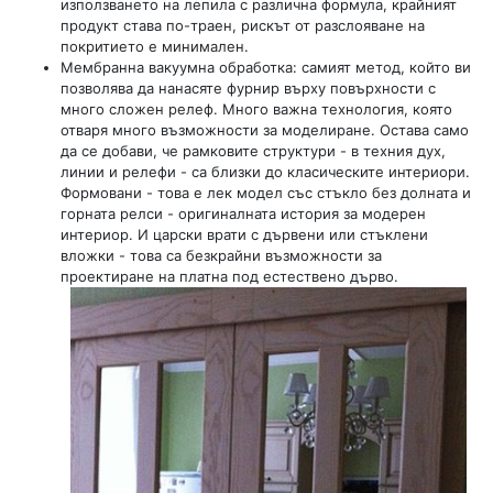
използването на лепила с различна формула, крайният
продукт става по-траен, рискът от разслояване на
покритието е минимален.
Мембранна вакуумна обработка: самият метод, който ви
позволява да нанасяте фурнир върху повърхности с
много сложен релеф. Много важна технология, която
отваря много възможности за моделиране. Остава само
да се добави, че рамковите структури - в техния дух,
линии и релефи - са близки до класическите интериори.
Формовани - това е лек модел със стъкло без долната и
горната релси - оригиналната история за модерен
интериор. И царски врати с дървени или стъклени
вложки - това са безкрайни възможности за
проектиране на платна под естествено дърво.