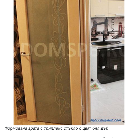
Формована врата с триплекс стъкло с цвят бял дъб