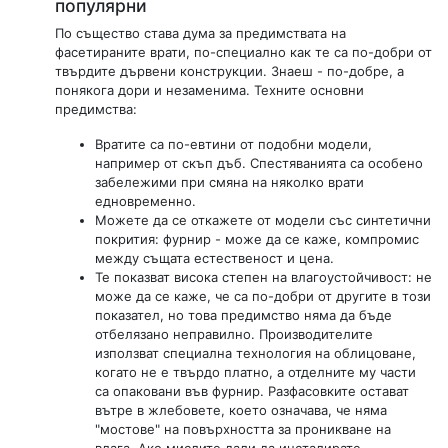
популярни
По същество става дума за предимствата на
фасетираните врати, по-специално как те са по-добри от
твърдите дървени конструкции. Знаеш - по-добре, а
понякога дори и незаменима. Техните основни
предимства:
Вратите са по-евтини от подобни модели,
например от скъп дъб. Спестяванията са особено
забележими при смяна на няколко врати
едновременно.
Можете да се откажете от модели със синтетични
покрития: фурнир - може да се каже, компромис
между същата естественост и цена.
Те показват висока степен на влагоустойчивост: не
може да се каже, че са по-добри от другите в този
показател, но това предимство няма да бъде
отбелязано неправилно. Производителите
използват специална технология на облицоване,
когато не е твърдо платно, а отделните му части
са опаковани във фурнир. Разфасовките остават
вътре в жлебовете, което означава, че няма
"мостове" на повърхността за проникване на
влага. Ако мислите дали да инсталирате