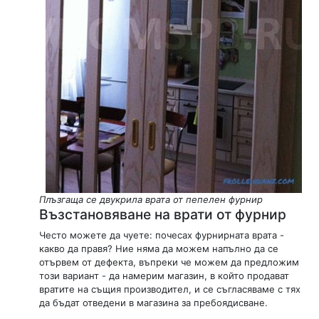
Плъзгаща се двукрила врата от пепелен фурнир
Възстановяване на врати от фурнир
Често можете да чуете: почесах фурнирната врата -
какво да правя? Ние няма да можем напълно да се
отървем от дефекта, въпреки че можем да предложим
този вариант - да намерим магазин, в който продават
вратите на същия производител, и се съгласяваме с тях
да бъдат отведени в магазина за пребоядисване.