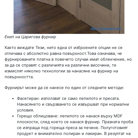
Екип на Царигова фурнир
Както виждате Тези, нито една от изброените опции не се
отличава с абсолютно равна повърхност.Това означава, че
фурнированите платна в повечето случаи имат облекчение, но
за да се справят с различията на различни височини, те
измислят няколко технологии за нанасяне на фурнир на
повърхността.
Фурнирът може да се нанесе по един от следните методи:
Фасетиран: използват се само лепилото и пресата.
Нанасянето и свързването се извършват при нормални
условия.
Горещо облицоване: лепилото се нанася върху MDF
плоскости, след което се нанася фурнир. Празната проба
се изпраща под гореща преса за печене. Полуготовият
продукт е внимателно полиран и лакиран. В резултат на