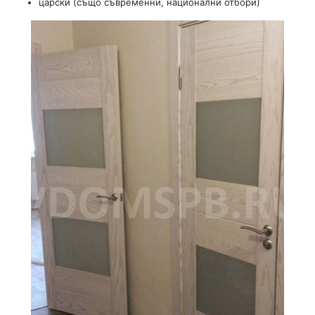
царски (също съвременни, национални отбори)