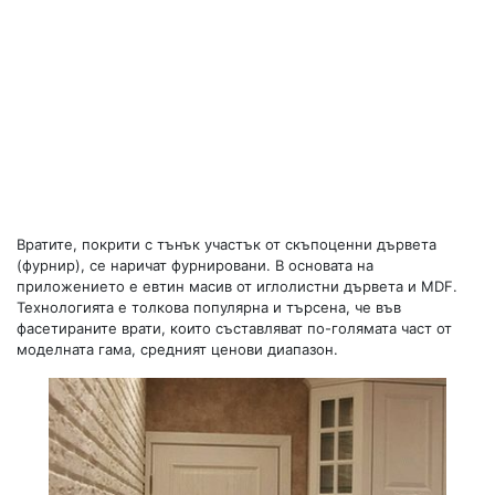
Вратите, покрити с тънък участък от скъпоценни дървета
(фурнир), се наричат ​​фурнировани. В основата на
приложението е евтин масив от иглолистни дървета и MDF.
Технологията е толкова популярна и търсена, че във
фасетираните врати, които съставляват по-голямата част от
моделната гама, средният ценови диапазон.