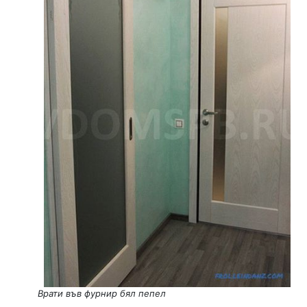
Врати във фурнир бял пепел