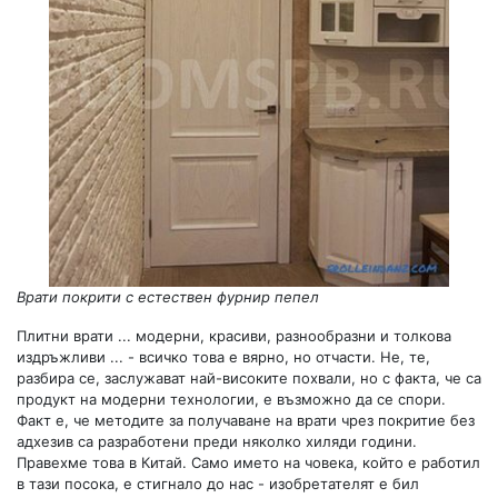
Врати покрити с естествен фурнир пепел
Плитни врати ... модерни, красиви, разнообразни и толкова
издръжливи ... - всичко това е вярно, но отчасти. Не, те,
разбира се, заслужават най-високите похвали, но с факта, че са
продукт на модерни технологии, е възможно да се спори.
Факт е, че методите за получаване на врати чрез покритие без
адхезив са разработени преди няколко хиляди години.
Правехме това в Китай. Само името на човека, който е работил
в тази посока, е стигнало до нас - изобретателят е бил