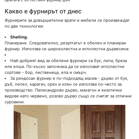
Какво е фурнирът от днес
Фурнирите за довършителни врати и мебели се произвеждат
по две технологии:
Shelling.
Планиране. Следователно, резултатът е обелен и планиран
фурнир. Използва се широколистна и иглолистна дървесина:
Най-добрият вид за обелени фурнири са бук, липа, бреза
или елша. По-късно започнаха да се използват иглолистни
сортове - бор, лиственица, ела и смърч.
За рендосан фурнир е по-подходящ масив - дърво от бук,
дъб, пепел, карагач, орех и клен се използва по-често за
производство. Палисандрово дърво, махагон и екзотични
видове като червено, розово дърво също се считат за отлични
суровини.