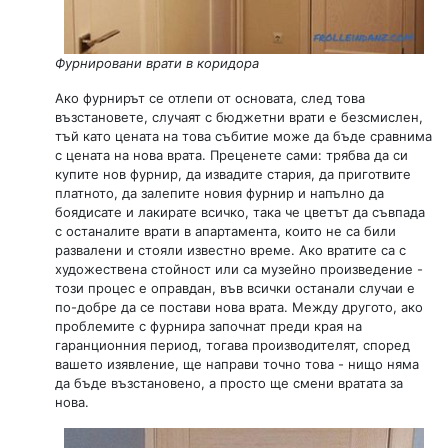
Фурнировани врати в коридора
Ако фурнирът се отлепи от основата, след това
възстановете, случаят с бюджетни врати е безсмислен,
тъй като цената на това събитие може да бъде сравнима
с цената на нова врата. Преценете сами: трябва да си
купите нов фурнир, да извадите стария, да приготвите
платното, да залепите новия фурнир и напълно да
боядисате и лакирате всичко, така че цветът да съвпада
с останалите врати в апартамента, които не са били
развалени и стояли известно време. Ако вратите са с
художествена стойност или са музейно произведение -
този процес е оправдан, във всички останали случаи е
по-добре да се постави нова врата. Между другото, ако
проблемите с фурнира започнат преди края на
гаранционния период, тогава производителят, според
вашето изявление, ще направи точно това - нищо няма
да бъде възстановено, а просто ще смени вратата за
нова.