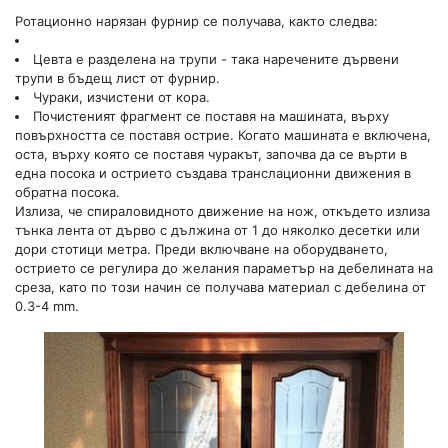
Ротационно нарязан фурнир се получава, както следва:
Цевта е разделена на трупи - така наречените дървени
трупи в бъдещ лист от фурнир.
Чураки, изчистени от кора.
Почистеният фрагмент се поставя на машината, върху
повърхността се поставя острие. Когато машината е включена,
оста, върху която се поставя чуракът, започва да се върти в
една посока и острието създава транслационни движения в
обратна посока.
Излиза, че спираловидното движение на нож, откъдето излиза
тънка лента от дърво с дължина от 1 до няколко десетки или
дори стотици метра. Преди включване на оборудването,
острието се регулира до желания параметър на дебелината на
среза, като по този начин се получава материал с дебелина от
0.3-4 mm.