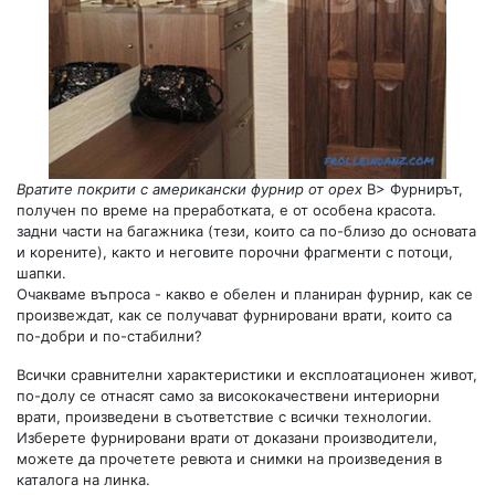
Вратите покрити с американски фурнир от орех
B> Фурнирът,
получен по време на преработката, е от особена красота.
задни части на багажника (тези, които са по-близо до основата
и корените), както и неговите порочни фрагменти с потоци,
шапки.
Очакваме въпроса - какво е обелен и планиран фурнир, как се
произвеждат, как се получават фурнировани врати, които са
по-добри и по-стабилни?
Всички сравнителни характеристики и експлоатационен живот,
по-долу се отнасят само за висококачествени интериорни
врати, произведени в съответствие с всички технологии.
Изберете фурнировани врати от доказани производители,
можете да прочетете ревюта и снимки на произведения в
каталога на линка.