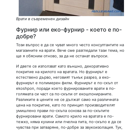
Врати в съвременен дизайн
Фурнир или еко-фурнир - което е по-
добре?
Този въпрос е да се чуват много често консултантите на
магазините на врати. Вече сме разгледали тази тема, но
ще я обясним отново, за да не останат въпроси.
И двете се използват като външно, декоративно
покритие на крилото на вратата. Но фурнирът е
естествено дърво, неговият тънък разрез, а еко-
фурнирът е полимерен филм. Фурнирът е по-скъп от
ekoshpon, поради което фурнированите врати в по-
голямата си част са по-скъпи от екошпонираните.
Разликите в цените не се дължат само на различната
цена на покритие, като по принцип производителят
умишлено прави по-скъпа основа за по-скъпите
фурнировани врати. Самото крило на вратата е по-
тежко, няма кухини или пчелна пита, по-скъпо е да се
чувства при затваряне, по-добре за звукоизолация. Тук,