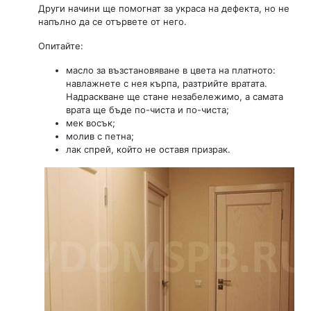
Други начини ще помогнат за украса на дефекта, но не
напълно да се отървете от него.
Опитайте:
масло за възстановяване в цвета на платното:
навлажнете с нея кърпа, разтрийте вратата.
Надраскване ще стане незабележимо, а самата
врата ще бъде по-чиста и по-чиста;
мек восък;
молив с петна;
лак спрей, който не оставя призрак.