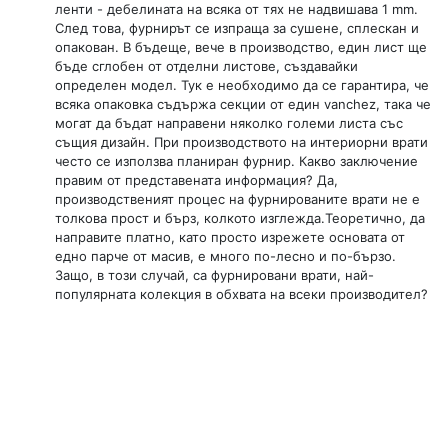
ленти - дебелината на всяка от тях не надвишава 1 mm.
След това, фурнирът се изпраща за сушене, сплескан и
опакован. В бъдеще, вече в производство, един лист ще
бъде сглобен от отделни листове, създавайки
определен модел. Тук е необходимо да се гарантира, че
всяка опаковка съдържа секции от един vanchez, така че
могат да бъдат направени няколко големи листа със
същия дизайн. При производството на интериорни врати
често се използва планиран фурнир. Какво заключение
правим от представената информация? Да,
производственият процес на фурнированите врати не е
толкова прост и бърз, колкото изглежда.Теоретично, да
направите платно, като просто изрежете основата от
едно парче от масив, е много по-лесно и по-бързо.
Защо, в този случай, са фурнировани врати, най-
популярната колекция в обхвата на всеки производител?