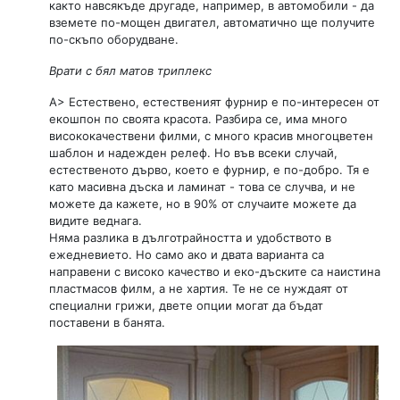
както навсякъде другаде, например, в автомобили - да
вземете по-мощен двигател, автоматично ще получите
по-скъпо оборудване.
Врати с бял матов триплекс
A> Естествено, естественият фурнир е по-интересен от
екошпон по своята красота. Разбира се, има много
висококачествени филми, с много красив многоцветен
шаблон и надежден релеф. Но във всеки случай,
естественото дърво, което е фурнир, е по-добро. Тя е
като масивна дъска и ламинат - това се случва, и не
можете да кажете, но в 90% от случаите можете да
видите веднага.
Няма разлика в дълготрайността и удобството в
ежедневието. Но само ако и двата варианта са
направени с високо качество и еко-дъските са наистина
пластмасов филм, а не хартия. Те не се нуждаят от
специални грижи, двете опции могат да бъдат
поставени в банята.