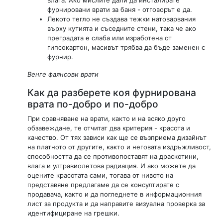
фурнировани врати за баня - отговорът е да.
Лекото тегло не създава тежки натоварвания
върху кутията и съседните стени, така че ако
преградата е слаба или изработена от
гипсокартон, масивът трябва да бъде заменен с
фурнир.
Венге фаянсови врати
Как да разберете коя фурнирована
врата по-добро и по-добро
При сравняване на врати, както и на всяко друго
обзавеждане, те отчитат два критерия - красота и
качество. От тях зависи как ще се възприема дизайнът
на платното от другите, както и неговата издръжливост,
способността да се противопоставят на драскотини,
влага и ултравиолетова радиация. И ако можете да
оцените красотата сами, тогава от нивото на
представяне предлагаме да се консултирате с
продавача, както и да погледнете в информационния
лист за продукта и да направите визуална проверка за
идентифициране на грешки.