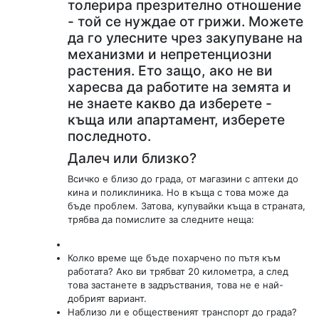
толерира презрително отношение
- той се нуждае от грижи. Можете
да го улесните чрез закупуване на
механизми и непретенциозни
растения. Ето защо, ако не ви
харесва да работите на земята и
не знаете какво да изберете -
къща или апартамент, изберете
последното.
Далеч или близко?
Всичко е близо до града, от магазини с аптеки до
кина и поликлиника. Но в къща с това може да
бъде проблем. Затова, купувайки къща в страната,
трябва да помислите за следните неща:
Колко време ще бъде похарчено по пътя към
работата? Ако ви трябват 20 километра, а след
това застанете в задръствания, това не е най-
добрият вариант.
Наблизо ли е общественият транспорт до града?