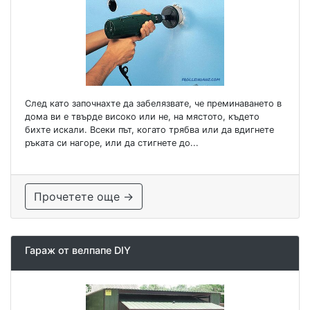
След като започнахте да забелязвате, че преминаването в
дома ви е твърде високо или не, на мястото, където
бихте искали. Всеки път, когато трябва или да вдигнете
ръката си нагоре, или да стигнете до...
Прочетете още →
Гараж от велпапе DIY