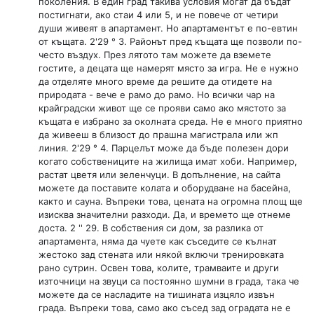
поколения. В един град такива условия могат да бъдат
постигнати, ако стаи 4 или 5, и не повече от четири
души живеят в апартамент. Но апартаментът е по-евтин
от къщата. 2'29 ° 3. Районът пред къщата ще позволи по-
често въздух. През лятото там можете да вземете
гостите, а децата ще намерят място за игра. Не е нужно
да отделяте много време да решите да отидете на
природата - вече е рамо до рамо. Но всички чар на
крайградски живот ще се прояви само ако мястото за
къщата е избрано за околната среда. Не е много приятно
да живееш в близост до прашна магистрала или жп
линия. 2'29 ° 4. Парцелът може да бъде полезен дори
когато собствениците на жилища имат хоби. Например,
растат цветя или зеленчуци. В допълнение, на сайта
можете да поставите колата и оборудване на басейна,
както и сауна. Въпреки това, цената на огромна площ ще
изисква значителни разходи. Да, и времето ще отнеме
доста. 2 '' 29. В собствения си дом, за разлика от
апартамента, няма да чуете как съседите се кълнат
жестоко зад стената или някой включи тренировката
рано сутрин. Освен това, колите, трамваите и други
източници на звуци са постоянно шумни в града, така че
можете да се насладите на тишината изцяло извън
града. Въпреки това, само ако съсед зад оградата не е