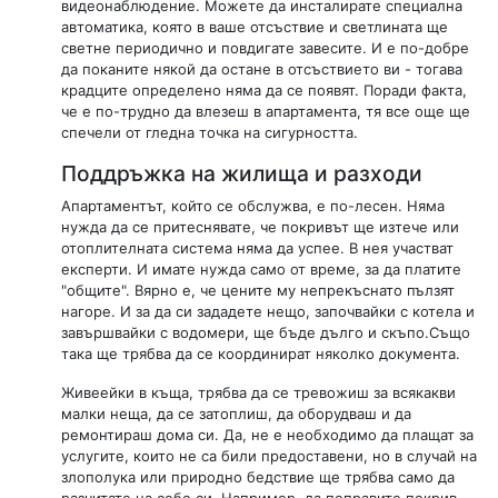
видеонаблюдение. Можете да инсталирате специална
автоматика, която в ваше отсъствие и светлината ще
светне периодично и повдигате завесите. И е по-добре
да поканите някой да остане в отсъствието ви - тогава
крадците определено няма да се появят. Поради факта,
че е по-трудно да влезеш в апартамента, тя все още ще
спечели от гледна точка на сигурността.
Поддръжка на жилища и разходи
Апартаментът, който се обслужва, е по-лесен. Няма
нужда да се притеснявате, че покривът ще изтече или
отоплителната система няма да успее. В нея участват
експерти. И имате нужда само от време, за да платите
"общите". Вярно е, че цените му непрекъснато пълзят
нагоре. И за да си зададете нещо, започвайки с котела и
завършвайки с водомери, ще бъде дълго и скъпо.Също
така ще трябва да се координират няколко документа.
Живеейки в къща, трябва да се тревожиш за всякакви
малки неща, да се затоплиш, да оборудваш и да
ремонтираш дома си. Да, не е необходимо да плащат за
услугите, които не са били предоставени, но в случай на
злополука или природно бедствие ще трябва само да