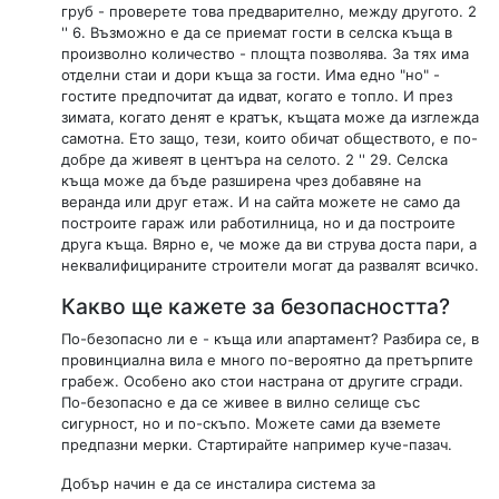
груб - проверете това предварително, между другото. 2
'' 6. Възможно е да се приемат гости в селска къща в
произволно количество - площта позволява. За тях има
отделни стаи и дори къща за гости. Има едно "но" -
гостите предпочитат да идват, когато е топло. И през
зимата, когато денят е кратък, къщата може да изглежда
самотна. Ето защо, тези, които обичат обществото, е по-
добре да живеят в центъра на селото. 2 '' 29. Селска
къща може да бъде разширена чрез добавяне на
веранда или друг етаж. И на сайта можете не само да
построите гараж или работилница, но и да построите
друга къща. Вярно е, че може да ви струва доста пари, а
неквалифицираните строители могат да развалят всичко.
Какво ще кажете за безопасността?
По-безопасно ли е - къща или апартамент? Разбира се, в
провинциална вила е много по-вероятно да претърпите
грабеж. Особено ако стои настрана от другите сгради.
По-безопасно е да се живее в вилно селище със
сигурност, но и по-скъпо. Можете сами да вземете
предпазни мерки. Стартирайте например куче-пазач.
Добър начин е да се инсталира система за