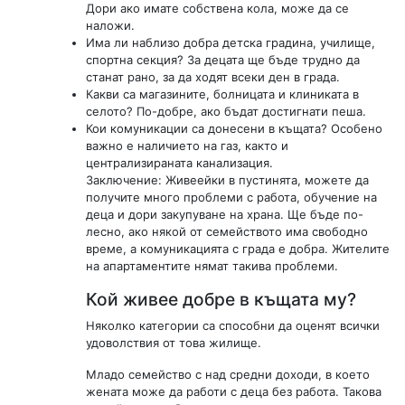
Дори ако имате собствена кола, може да се
наложи.
Има ли наблизо добра детска градина, училище,
спортна секция? За децата ще бъде трудно да
станат рано, за да ходят всеки ден в града.
Какви са магазините, болницата и клиниката в
селото? По-добре, ако бъдат достигнати пеша.
Кои комуникации са донесени в къщата? Особено
важно е наличието на газ, както и
централизираната канализация.
Заключение: Живеейки в пустинята, можете да
получите много проблеми с работа, обучение на
деца и дори закупуване на храна. Ще бъде по-
лесно, ако някой от семейството има свободно
време, а комуникацията с града е добра. Жителите
на апартаментите нямат такива проблеми.
Кой живее добре в къщата му?
Няколко категории са способни да оценят всички
удоволствия от това жилище.
Младо семейство с над средни доходи, в което
жената може да работи с деца без работа. Такова