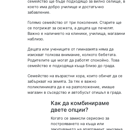
семейство ще бъде подходящо за вилно селище, в
което има добро училище и достатъчно
забавление.
Голямо семейство от три поколения. Старите ще
се погрижат за сюжета, а децата ще печелят.
Важно е наличието на клиники, училища, магазини
наблизо.
Децата или учениците от гимназията няма да
изискват толкова внимание, колкото бебетата.
Родителите ще могат да работят спокойно. Това
семейство е подходяща къща близо до града.
Семейство на възрастни хора, които обичат да се
забъркват на земята. За тях е важно
поликлиниката да е на разположение, имаше
магазин в съседство и автобусът отишъл в града.
Как да комбинираме
двете опции?
Когато се замисли сериозно за
построяването на къща или
закупуването на апартамент, мнозина