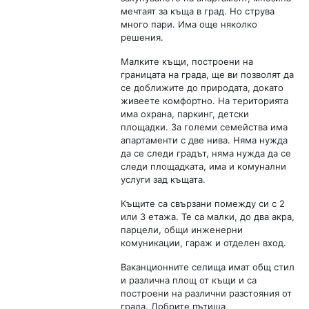
мечтаят за къща в град. Но струва
много пари. Има още няколко
решения.
Малките къщи, построени на
границата на града, ще ви позволят да
се доближите до природата, докато
живеете комфортно. На територията
има охрана, паркинг, детски
площадки. За големи семейства има
апартаменти с две нива. Няма нужда
да се следи градът, няма нужда да се
следи площадката, има и комунални
услуги зад къщата.
Къщите са свързани помежду си с 2
или 3 етажа. Те са малки, до два акра,
парцели, общи инженерни
комуникации, гараж и отделен вход.
Ваканционните селища имат общ стил
и различна площ от къщи и са
построени на различни разстояния от
града. Добрите пътища,