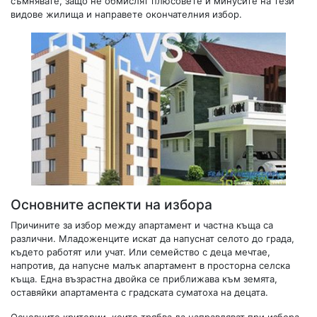
съмнявате, защо не обмислят плюсовете и минусите на тези
видове жилища и направете окончателния избор.
Основните аспекти на избора
Причините за избор между апартамент и частна къща са
различни. Младоженците искат да напуснат селото до града,
където работят или учат. Или семейство с деца мечтае,
напротив, да напусне малък апартамент в просторна селска
къща. Една възрастна двойка се приближава към земята,
оставяйки апартамента с градската суматоха на децата.