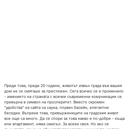
Преди това, преди 20 години, животът извън града във вашия
дом не се смяташе за престижен. Сега всичко се е променило
- имението на страната с всички съвременни комуникации се
превърна в символ на просперитет. Вместо скромен
"удобства" на сайта са сауна, плувен басейн, елегантни
беседки. Въпреки това, привържениците на градския живот
все още са много. Да се ​​спори за това какво е по-добре - къща
или апартамент, няма смисъл. За всеки своя. Но ако се