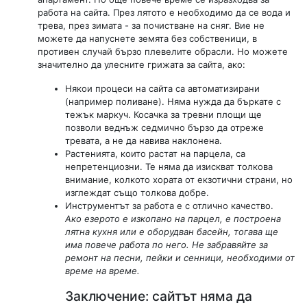
работа на сайта. През лятото е необходимо да се вода и
трева, през зимата - за почистване на сняг. Вие не
можете да напуснете земята без собственици, в
противен случай бързо плевелите обрасли. Но можете
значително да улесните грижата за сайта, ако:
Някои процеси на сайта са автоматизирани
(например поливане). Няма нужда да бъркате с
тежък маркуч. Косачка за тревни площи ще
позволи веднъж седмично бързо да отреже
тревата, а не да навива наклонена.
Растенията, които растат на парцела, са
непретенциозни. Те няма да изискват толкова
внимание, колкото хората от екзотични страни, но
изглеждат също толкова добре.
Инструментът за работа е с отлично качество.
Ако езерото е изкопано на парцел, е построена
лятна кухня или е оборудван басейн, тогава ще
има повече работа по него. Не забравяйте за
ремонт на песни, пейки и сенници, необходими от
време на време.
Заключение: сайтът няма да