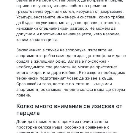
разчитате на себе си. Например, да поправите покрив,
взривен от ураган, изгорял кабел по време на
гръмотевична буря или котел, избухнал от замръзване.
Усъвършенстваните инженерни системи, които трябва
да бъдат регулирани, могат да се провалят по-често,
изисквайки специализиран разговор. Не можем да
допуснем и препълним канализацията, като навреме
каним канализацията.
Заключение: в случай на злополука, жителите на
апартамента трябва само да отидат до телефона и да се
обадят в жилищния офис. Вилата е по-сложна -
необходимите специалисти не могат да пристигнат
много скоро, или дори изобщо. Ето защо е необходимо
технически подготвеният човек да живее в къща.
Сравнявайки това, което е по-евтино - къща или
апартамент, осъзнаваш, че една селска къща ще струва
повече.
Колко много внимание се изисква от
парцела
Дори да отнеме много време за почистване на
просторна селска къща, особено в сравнение с
апартамент. Но още повече време се изразходва за