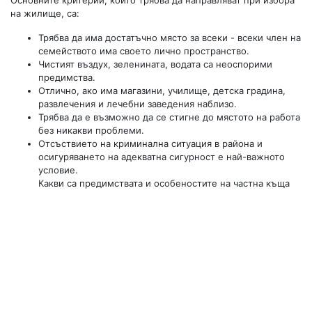
Основните критерии, които трябва да направляват при избора
на жилище, са:
Трябва да има достатъчно място за всеки - всеки член на
семейството има своето лично пространство.
Чистият въздух, зеленината, водата са неоспорими
предимства.
Отлично, ако има магазини, училище, детска градина,
развлечения и лечебни заведения наблизо.
Трябва да е възможно да се стигне до мястото на работа
без никакви проблеми.
Отсъствието на криминална ситуация в района и
осигуряването на адекватна сигурност е най-важното
условие.
Какви са предимствата и особеностите на частна къща