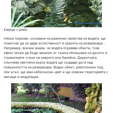
Езерце с риба
Някои трикове, основани на различни свойства на водата, ще
помогнат да се даде естественост и красота на резервоара. ,
Например, всички знаем, че водата отразява обекти, този
ефект може да бъде засилен от тъмна облицовка на дъното и
страничните стени на езерото или басейна. Директната
слънчева светлина върху водата ще създаде дъга над
повърхността на резервоара. Воден обект, разположен под
лек ъгъл, ще има небесносин цвят и ще освежи територията с
мигащи и модулации.