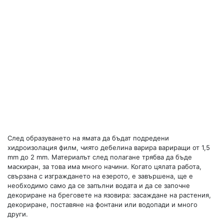
След образуването на ямата да бъдат подредени
хидроизолация филм, чиято дебелина варира вариращи от 1,5
mm до 2 mm. Материалът след полагане трябва да бъде
маскиран, за това има много начини. Когато цялата работа,
свързана с изграждането на езерото, е завършена, ще е
необходимо само да се запълни водата и да се започне
декориране на бреговете на язовира: засаждане на растения,
декориране, поставяне на фонтани или водопади и много
други.