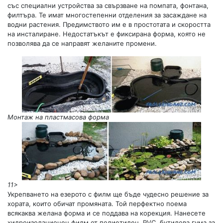
със специални устройства за свързване на помпата, фонтана,
филтъра. Те имат многостепенни отделения за засаждане на
водни растения. Предимството им е в простотата и скоростта
на инсталиране. Недостатъкът е фиксирана форма, която не
позволява да се направят желаните промени.
Монтаж на пластмасова форма
11>
Укрепването на езерото с филм ще бъде чудесно решение за
хората, които обичат промяната. Той перфектно поема
всякаква желана форма и се поддава на корекция. Нанесете
хидроизолационен филм от полиетилен, PVC, бутилова гума за