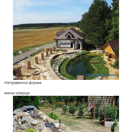
Неправилна форма
мини-езерце