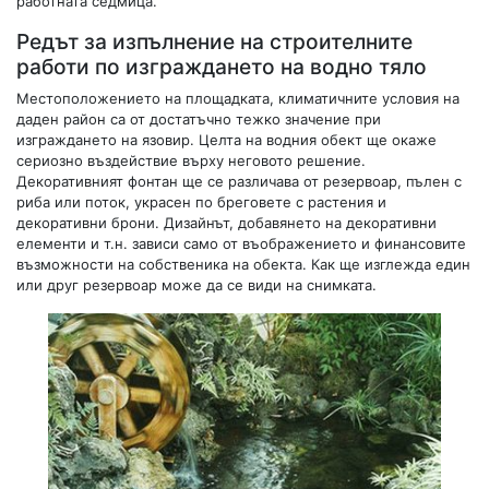
работната седмица.
Редът за изпълнение на строителните
работи по изграждането на водно тяло
Местоположението на площадката, климатичните условия на
даден район са от достатъчно тежко значение при
изграждането на язовир. Целта на водния обект ще окаже
сериозно въздействие върху неговото решение.
Декоративният фонтан ще се различава от резервоар, пълен с
риба или поток, украсен по бреговете с растения и
декоративни брони. Дизайнът, добавянето на декоративни
елементи и т.н. зависи само от въображението и финансовите
възможности на собственика на обекта. Как ще изглежда един
или друг резервоар може да се види на снимката.