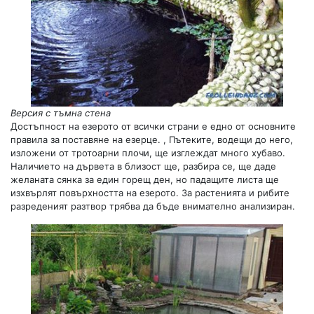
Версия с тъмна стена
Достъпност на езерото от всички страни е едно от основните
правила за поставяне на езерце. , Пътеките, водещи до него,
изложени от тротоарни плочи, ще изглеждат много хубаво.
Наличието на дървета в близост ще, разбира се, ще даде
желаната сянка за един горещ ден, но падащите листа ще
изхвърлят повърхността на езерото. За растенията и рибите
разреденият разтвор трябва да бъде внимателно анализиран.