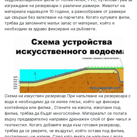
изграждане на резервоари с различни размери. Животът на
материала надхвърля 10 години, а разнообразие от размери
ще свърши без залепване на парчетата. Когато купувате филм,
трябва да запомните малък запас от материал, който е
необходим за здраво фиксиране на ръбовете.
Схема на изкуствен резервоар
При напълване на резервоара с
вода е необходимо да се излее пясък, който ще фиксира
контейнера или филма , Стените на изкопа, изкопани под
филма, трябва да бъдат многослойни. Материалът се полага
върху предварително направен дренажен слой от фин чакъл и
геотекстил. Когато добавяте вода към готовия резервоар,
трябва да се уверите, че въздухът, който остава под филма,
постепенно ще излезе. След като ямата се напълни с вода,