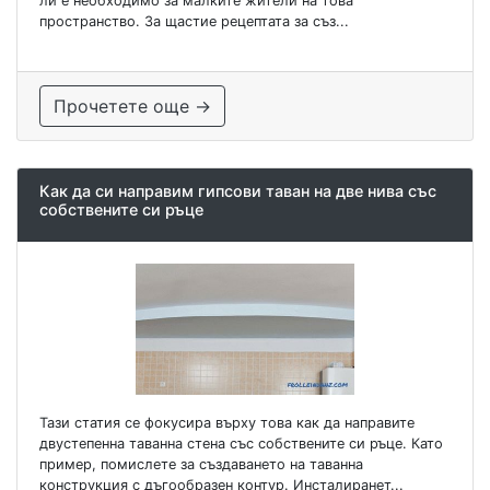
ли е необходимо за малките жители на това
пространство. За щастие рецептата за съз...
Прочетете още →
Как да си направим гипсови таван на две нива със
собствените си ръце
Тази статия се фокусира върху това как да направите
двустепенна таванна стена със собствените си ръце. Като
пример, помислете за създаването на таванна
конструкция с дъгообразен контур. Инсталиранет...