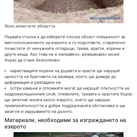
Ясно изчистете областта
Първата стъпка е да изберете плоска област повърхност за
местоположението на езерото и го подгответе, старателно
почистете от ненужните отпадъци, трева, храсти, корени и
други неща. Ако това не е направено, резервоарът може
бързо да стане безполезен:
нарастващите корени на дървета и храсти ще нарушат
целостта на бреговете на язовира, което ще доведе до
деформация и разпадане на
остри камъни и отломките могат да нарушат плътността на
хидроизолационния слой, плевелите, тревата и храстите бързо
ще затегнат зоната около езерото, което ще наруши
привлекателността и добре поддържаната обстановка и ще
засегне и задушването на дъното.
Материали, необходими за изграждането на
езерото