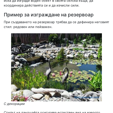
иска да изгради воден обект в своята селска къща, да
координира действията си и да изчисли сили.
Пример за изграждане на резервоар
При създаването на резервоар трябва да се дефинира неговият
стил: редовен или пейзажен.
С декорации
Стилът на ландшафта осигурява естествен вид на езерото,