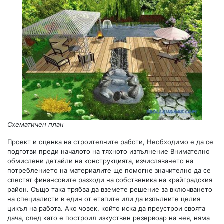
Схематичен план
Проект и оценка на строителните работи, Необходимо е да се
подготви преди началото на тяхното изпълнение Внимателно
обмислени детайли на конструкцията, изчисляването на
потреблението на материалите ще помогне значително да се
спестят финансовите разходи на собственика на крайградския
район. Също така трябва да вземете решение за включването
на специалисти в един от етапите или да изпълните целия
цикъл на работа. Ако човек, който иска да преустрои своята
дача, след като е построил изкуствен резервоар на нея, няма