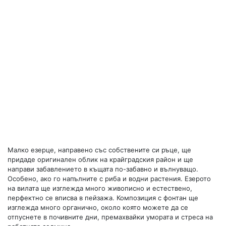
Малко езерце, направено със собствените си ръце, ще
придаде оригинален облик на крайградския район и ще
направи забавлението в къщата по-забавно и вълнуващо.
Особено, ако го напълните с риба и водни растения. Езерото
на вилата ще изглежда много живописно и естествено,
перфектно се вписва в пейзажа. Композиция с фонтан ще
изглежда много органично, около която можете да се
отпуснете в почивните дни, премахвайки умората и стреса на