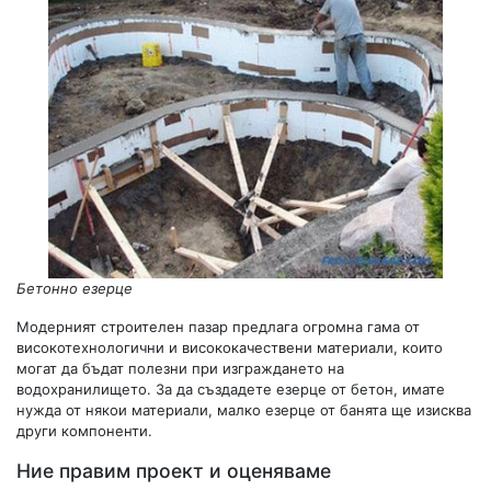
Бетонно езерце
Модерният строителен пазар предлага огромна гама от
високотехнологични и висококачествени материали, които
могат да бъдат полезни при изграждането на
водохранилището. За да създадете езерце от бетон, имате
нужда от някои материали, малко езерце от банята ще изисква
други компоненти.
Ние правим проект и оценяваме