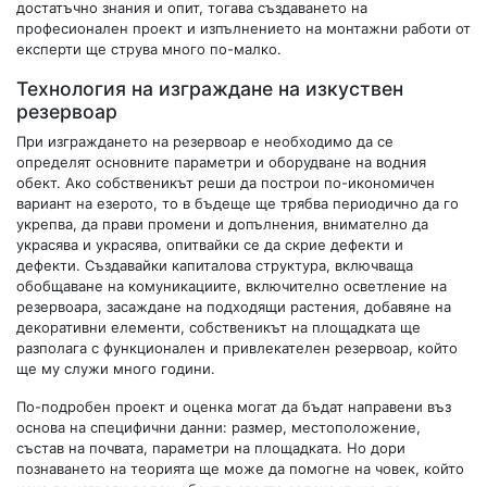
достатъчно знания и опит, тогава създаването на
професионален проект и изпълнението на монтажни работи от
експерти ще струва много по-малко.
Технология на изграждане на изкуствен
резервоар
При изграждането на резервоар е необходимо да се
определят основните параметри и оборудване на водния
обект. Ако собственикът реши да построи по-икономичен
вариант на езерото, то в бъдеще ще трябва периодично да го
укрепва, да прави промени и допълнения, внимателно да
украсява и украсява, опитвайки се да скрие дефекти и
дефекти. Създавайки капиталова структура, включваща
обобщаване на комуникациите, включително осветление на
резервоара, засаждане на подходящи растения, добавяне на
декоративни елементи, собственикът на площадката ще
разполага с функционален и привлекателен резервоар, който
ще му служи много години.
По-подробен проект и оценка могат да бъдат направени въз
основа на специфични данни: размер, местоположение,
състав на почвата, параметри на площадката. Но дори
познаването на теорията ще може да помогне на човек, който