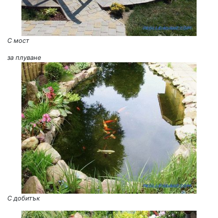
С мост
за плуване
С добитък