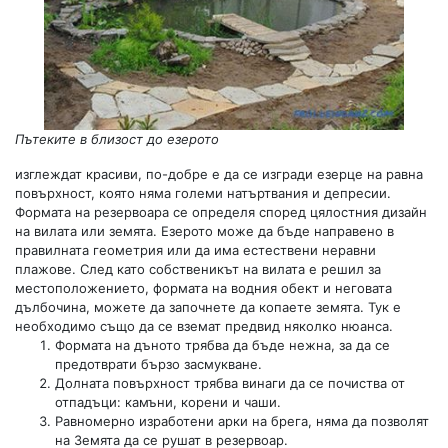
Пътеките в близост до езерото
изглеждат красиви, по-добре е да се изгради езерце на равна
повърхност, която няма големи натъртвания и депресии.
Формата на резервоара се определя според цялостния дизайн
на вилата или земята. Езерото може да бъде направено в
правилната геометрия или да има естествени неравни
плажове. След като собственикът на вилата е решил за
местоположението, формата на водния обект и неговата
дълбочина, можете да започнете да копаете земята. Тук е
необходимо също да се вземат предвид няколко нюанса.
Формата на дъното трябва да бъде нежна, за да се
предотврати бързо засмукване.
Долната повърхност трябва винаги да се почиства от
отпадъци: камъни, корени и чаши.
Равномерно изработени арки на брега, няма да позволят
на Земята да се рушат в резервоар.