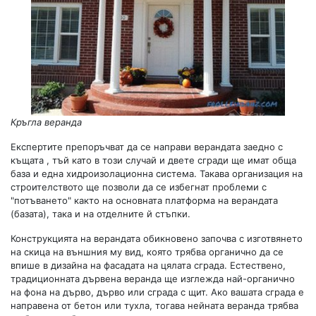
Кръгла веранда
Експертите препоръчват да се направи верандата заедно с
къщата , тъй като в този случай и двете сгради ще имат обща
база и една хидроизолационна система. Такава организация на
строителството ще позволи да се избегнат проблеми с
"потъването" както на основната платформа на верандата
(базата), така и на отделните й стъпки.
Конструкцията на верандата обикновено започва с изготвянето
на скица на външния му вид, която трябва органично да се
впише в дизайна на фасадата на цялата сграда. Естествено,
традиционната дървена веранда ще изглежда най-органично
на фона на дърво, дърво или сграда с щит. Ако вашата сграда е
направена от бетон или тухла, тогава нейната веранда трябва