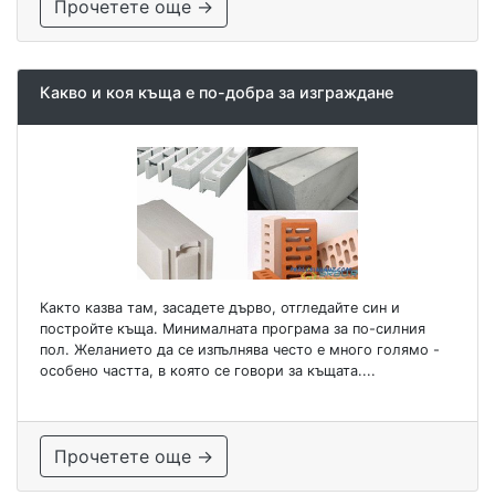
Прочетете още →
Какво и коя къща е по-добра за изграждане
Както казва там, засадете дърво, отгледайте син и
постройте къща. Минималната програма за по-силния
пол. Желанието да се изпълнява често е много голямо -
особено частта, в която се говори за къщата....
Прочетете още →