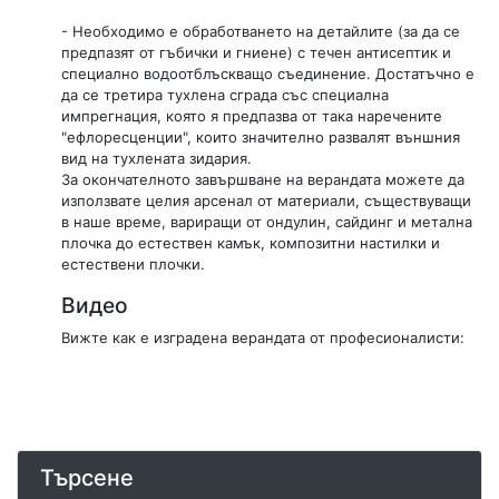
- Необходимо е обработването на детайлите (за да се
предпазят от гъбички и гниене) с течен антисептик и
специално водоотблъскващо съединение. Достатъчно е
да се третира тухлена сграда със специална
импрегнация, която я предпазва от така наречените
"ефлоресценции", които значително развалят външния
вид на тухлената зидария.
За окончателното завършване на верандата можете да
използвате целия арсенал от материали, съществуващи
в наше време, вариращи от ондулин, сайдинг и метална
плочка до естествен камък, композитни настилки и
естествени плочки.
Видео
Вижте как е изградена верандата от професионалисти:
Търсене