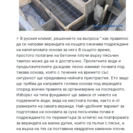
> В руския климат, решението на въпроса " как правилно
да се направи верандата на къщата означава подреждане
на капиталовата основа за него В същото време,
простото полагане на бетонни плочи върху пясъчен
тампон може да не е достатъчно. Пролетните води и
продължителните дъждове лесно измиват почвата под
такава основа, която с течение на времето със
сигурност ще предизвика нейната пристрастие. Ето защо
ще трябва да направите голяма основа под верандата
според всички правила за организиране на последното.
Изборът на типа фундамент ще зависи от нивото на
подземните води, вида на местната почва, както и от
размерите на самата веранда. Най-удобният вариант за
подготовка на основата за суха песъчлива почва е
подреждането по периметъра (в ъглите) на платформата
за верандата на малки дупки, които са пълни с пясък, а
на върха на тях са поставени квадратни каменни плочи.