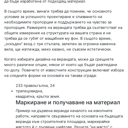
да бъде изработена от подходящ материал.
В същото време, винаги трябва да помним, че основното
условие за успешното проектиране е спазването на
необходимите пропорции и поддържането на чувство за
пропорция. Размерите на верандата трябва да съответстват на
общите измерения на структурата на вашата страна и не
трябва да се губят от мащабния му фон. В същото време,
„оскъден“ вход с три стъпала, залепен за огромна каменна
вила, ще изглежда, меко казано, не съвсем естетически.
Когато избирате дизайна на верандата, може да срещнете
много различни опции, някои от които ще бъдат разгледани
по-долу. Повечето от известните конструкции включват избора
на следните форми на основата на такава сграда:
233 правоъгълна, 24
трапецовидна,
квадратна, кръгла земя.
Маркиране и получаване на материал
Пример на дървена веранда
началото на изкопните
работи, направете свързването на основата на бъдещата
веранда към строителната площадка, маркирайки
мястото й с дървени щифтове. Решете "на място" с