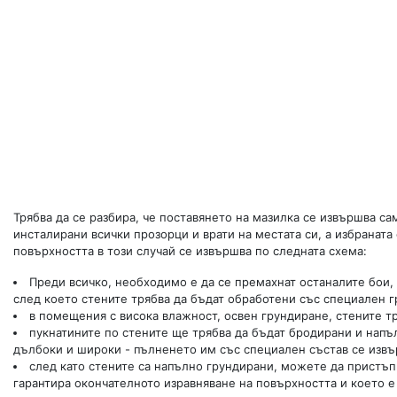
Трябва да се разбира, че поставянето на мазилка се извършва са
инсталирани всички прозорци и врати на местата си, а избраната
повърхността в този случай се извършва по следната схема:
Преди всичко, необходимо е да се премахнат останалите бои, 
след което стените трябва да бъдат обработени със специален г
в помещения с висока влажност, освен грундиране, стените т
пукнатините по стените ще трябва да бъдат бродирани и напъл
дълбоки и широки - пълненето им със специален състав се извъ
след като стените са напълно грундирани, можете да пристъпи
гарантира окончателното изравняване на повърхността и което 