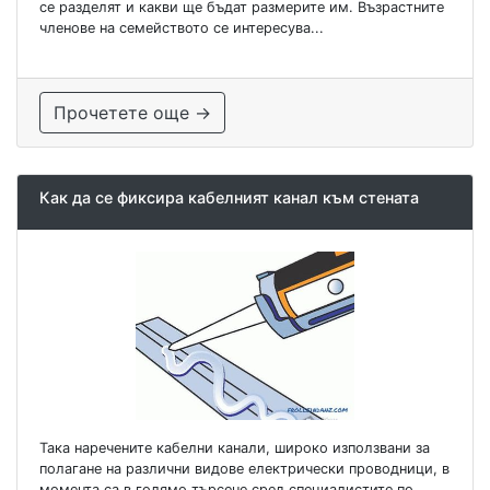
се разделят и какви ще бъдат размерите им. Възрастните
членове на семейството се интересува...
Прочетете още →
Как да се фиксира кабелният канал към стената
Така наречените кабелни канали, широко използвани за
полагане на различни видове електрически проводници, в
момента са в голямо търсене сред специалистите по