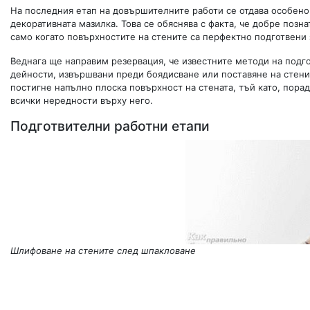
На последния етап на довършителните работи се отдава особено 
декоративната мазилка. Това се обяснява с факта, че добре позн
само когато повърхностите на стените са перфектно подготвени 
Веднага ще направим резервация, че известните методи на подг
дейности, извършвани преди боядисване или поставяне на стени 
постигне напълно плоска повърхност на стената, тъй като, пора
всички нередности върху него.
Подготвителни работни етапи
Шлифоване на стените след шпакловане