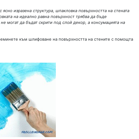
с ясно изразена структура, шпакловка повърхността на стената
овката на идеално равна повърхност трябва да бъде
не могат да бъдат скрити под слой декор, а консумацията на
реминете към шлифоване на повърхността на стените с помощта