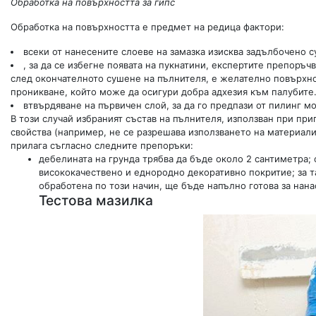
Обработка на повърхността за гипс
Обработка на повърхността е предмет на редица фактори:
всеки от нанесените слоеве на замазка изисква задълбочено с
, за да се избегне появата на пукнатини, експертите препоръчв
след окончателното сушене на пълнителя, е желателно повърхнос
проникване, който може да осигури добра адхезия към палубите
втвърдяване на първичен слой, за да го предпази от пилинг м
В този случай избраният състав на пълнителя, използван при пр
свойства (например, не се разрешава използването на материали
прилага съгласно следните препоръки:
дебелината на грунда трябва да бъде около 2 сантиметра;
висококачествено и еднородно декоративно покритие; за т
обработена по този начин, ще бъде напълно готова за нана
Тестова мазилка