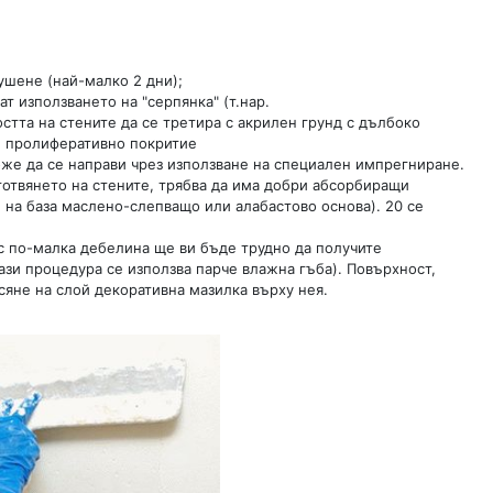
ушене (най-малко 2 дни);
ат използването на "серпянка" (т.нар.
тта на стените да се третира с акрилен грунд с дълбоко
. пролиферативно покритие
оже да се направи чрез използване на специален импрегниране.
иготвянето на стените, трябва да има добри абсорбиращи
 на база маслено-слепващо или алабастово основа). 20 се
 с по-малка дебелина ще ви бъде трудно да получите
ази процедура се използва парче влажна гъба). Повърхност,
сяне на слой декоративна мазилка върху нея.