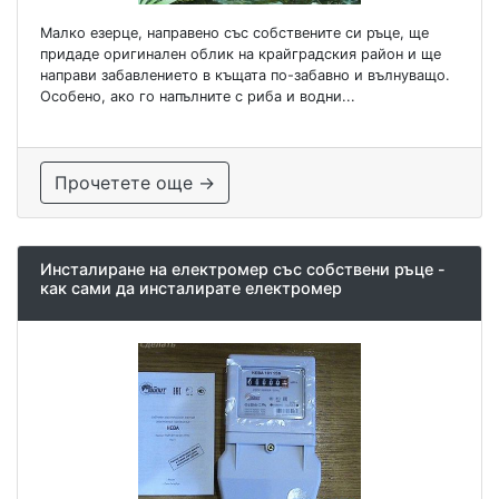
Малко езерце, направено със собствените си ръце, ще
придаде оригинален облик на крайградския район и ще
направи забавлението в къщата по-забавно и вълнуващо.
Особено, ако го напълните с риба и водни...
Прочетете още →
Инсталиране на електромер със собствени ръце -
как сами да инсталирате електромер