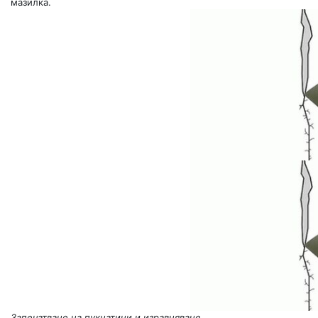
мазилка.
Запечатване на пукнатини и изравняване