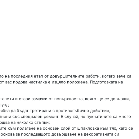
мо на последния етап от довършителните работи, когато вече са
 от вас подова настилка е изцяло положена. Подготовката на
тапети и стари замазки от повърхността, която ще се довърши,
рунд
рябва да бъдат третирани с противогъбично действие,
нени със специален ремонт. В случай, че пукнатините са много
ршва на няколко стъпки;
те към полагане на основен слой от шпакловка към тях, като се
е основа за последващото довършване на декоративната си